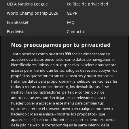
UEFA Nations League
Política de privacidad
World Championship 2026
GDPR
EuroBasket
FAQ
Eredivisie
Contacto
Esports
Impressum
Nos preocupamos por tu privacidad
Darts Premier League
Configurar privacidad
Tanto nosotros como nuestros
999
socios almacenamos y
Copa Libertadores
Bonos de apuestas
accedemos a datos personales, como datos de navegación o
identificadores únicos, en tu dispositivo. Si seleccionas Acepto,
Casas de apuestas
estarás permitiendo que las tecnologías de rastreo apoyen los
propósitos que se muestran en «nosotros y nuestros socios
tratamos datos para proporcionar». Si seleccionas Rechazarlas
todas o retiras tu consentimiento, los deshabilitarás. Si se
PARTNERS
deshabilitan los rastreadores, parte del contenido y los
anuncios que ves podrían dejar de ser relevantes para ti.
SoccerVista
Puedes volver a acceder a este menú para cambiar tus
Betexplorer
opciones o retirar el consentimiento en cualquier momento
haciendo clic en el enlace «Mostrar los propósitos» que
FCTables
aparece en el [o el ícono flotante en la parte inferior izquierda
de la página web, si corresponde] en la parte inferior de la
Tribalfootball