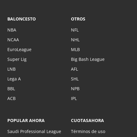
BALONCESTO
OTROS
NBA
NFL
NCAA
NHL
EuroLeague
MLB
Super Lig
Big Bash League
LNB
AFL
Lega A
SHL
BBL
NPB
ACB
IPL
POPULAR AHORA
CUOTASAHORA
Saudi Professional League
Términos de uso