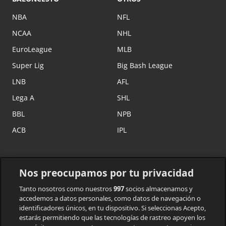
NBA
NFL
NCAA
NHL
EuroLeague
MLB
Super Lig
Big Bash League
LNB
AFL
Lega A
SHL
BBL
NPB
ACB
IPL
POPULAR AHORA
CUOTASAHORA
Nos preocupamos por tu privacidad
Saudi Professional League
Términos de uso
Tanto nosotros como nuestros
997
socios almacenamos y
accedemos a datos personales, como datos de navegación o
UEFA Nations League
Política de privacidad
identificadores únicos, en tu dispositivo. Si seleccionas Acepto,
World Championship 2026
GDPR
estarás permitiendo que las tecnologías de rastreo apoyen los