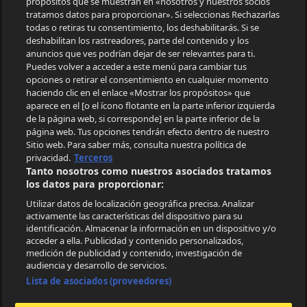
propósitos que se muestran en «nosotros y nuestros socios
EuroBasket
FAQ
tratamos datos para proporcionar». Si seleccionas Rechazarlas
todas o retiras tu consentimiento, los deshabilitarás. Si se
Eredivisie
Contacto
deshabilitan los rastreadores, parte del contenido y los
Esports
Impressum
anuncios que ves podrían dejar de ser relevantes para ti.
Puedes volver a acceder a este menú para cambiar tus
Darts Premier League
Configurar privacidad
opciones o retirar el consentimiento en cualquier momento
haciendo clic en el enlace «Mostrar los propósitos» que
Copa Libertadores
Bonos de apuestas
aparece en el [o el ícono flotante en la parte inferior izquierda
de la página web, si corresponde] en la parte inferior de la
Casas de apuestas
página web. Tus opciones tendrán efecto dentro de nuestro
Sitio web. Para saber más, consulta nuestra política de
privacidad.
Terceros
PARTNERS
Tanto nosotros como nuestros asociados tratamos
los datos para proporcionar:
SoccerVista
Utilizar datos de localización geográfica precisa. Analizar
Betexplorer
activamente las características del dispositivo para su
identificación. Almacenar la información en un dispositivo y/o
FCTables
acceder a ella. Publicidad y contenido personalizados,
medición de publicidad y contenido, investigación de
Tribalfootball
audiencia y desarrollo de servicios.
ScoreBar
Lista de asociados (proveedores)