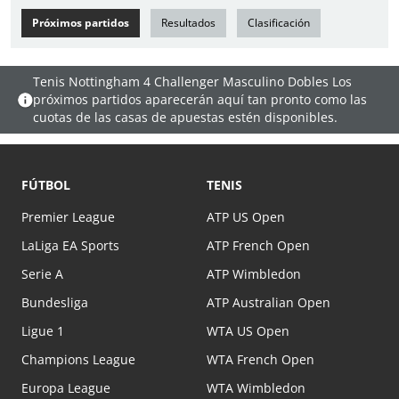
Próximos partidos
Resultados
Clasificación
Tenis Nottingham 4 Challenger Masculino Dobles Los
próximos partidos aparecerán aquí tan pronto como las
cuotas de las casas de apuestas estén disponibles.
FÚTBOL
TENIS
Premier League
ATP US Open
LaLiga EA Sports
ATP French Open
Serie A
ATP Wimbledon
Bundesliga
ATP Australian Open
Ligue 1
WTA US Open
Champions League
WTA French Open
Europa League
WTA Wimbledon