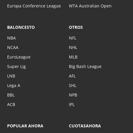
Europa Conference League
WTA Australian Open
BALONCESTO
OTROS
NBA
NFL
NCAA
NHL
EuroLeague
MLB
Super Lig
Big Bash League
LNB
AFL
Lega A
SHL
BBL
NPB
ACB
IPL
POPULAR AHORA
CUOTASAHORA