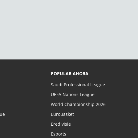
POPULAR AHORA
Saudi Professional League
UEFA Nations League
World Championship 2026
gue
EuroBasket
Eredivisie
Esports