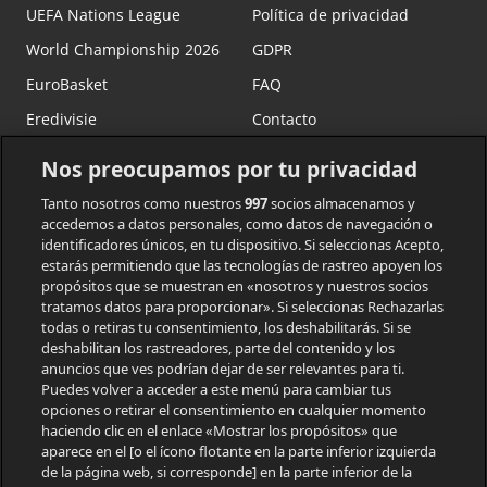
UEFA Nations League
Política de privacidad
World Championship 2026
GDPR
EuroBasket
FAQ
Eredivisie
Contacto
Esports
Impressum
Nos preocupamos por tu privacidad
Darts Premier League
Configurar privacidad
Tanto nosotros como nuestros
997
socios almacenamos y
Copa Libertadores
Bonos de apuestas
accedemos a datos personales, como datos de navegación o
identificadores únicos, en tu dispositivo. Si seleccionas Acepto,
Casas de apuestas
estarás permitiendo que las tecnologías de rastreo apoyen los
propósitos que se muestran en «nosotros y nuestros socios
tratamos datos para proporcionar». Si seleccionas Rechazarlas
todas o retiras tu consentimiento, los deshabilitarás. Si se
PARTNERS
deshabilitan los rastreadores, parte del contenido y los
anuncios que ves podrían dejar de ser relevantes para ti.
SoccerVista
Puedes volver a acceder a este menú para cambiar tus
Betexplorer
opciones o retirar el consentimiento en cualquier momento
haciendo clic en el enlace «Mostrar los propósitos» que
FCTables
aparece en el [o el ícono flotante en la parte inferior izquierda
de la página web, si corresponde] en la parte inferior de la
Tribalfootball