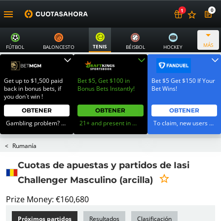
0
1
MÁS
TENIS
FÚTBOL
BALONCESTO
BÉISBOL
HOCKEY
Get up to $1,500 paid
Bet $5, Get $100 in
Bet $5 Get $150 If Your
back in bonus bets, if
Bonus Bets Instantly!
Bet Wins!
you don`t win !
OBTENER
OBTENER
OBTENER
Gambling problem? Call 1-800-GAMBLER or 1-800-MY-RESET. 21+ only. Please Gamble Responsibly. See BetMGM.com for Terms. First Bet Offer for new customers only (if applicable). Subject to eligibility requirements. Bonus bets are non-withdrawable. In partnership with Kansas Crossing Casino and Hotel. Promotional offers not available in Mississippi, New York, Ontario, or Puerto Rico.
21+ and present in most states. (18+ DC/KY/NH/PR/WY). Void in NH/OR/ONT/PR. Eligibility restrictions apply. On behalf of Boot Hill Casino (KS). Pass-thru of per wager tax may apply in IL. 1 per new DraftKings customer. $5+ first-time bet req. Max. $100 issued as non-withdrawable Bonus Bets that expire in 7 days (168 hours). Stake removed from payout. Terms: sportsbook.draftkings.com/promos. Ends 5/31/26 at 11:59 PM ET.
To claim, new users need to register, make a first-time deposit of $5 or more, and then simply place their first real-money wager on any FanDuel Sportsbook market (no odds limits) that is live on platform. All users will receive their $150 in Bonus Bets If Your Bet Wins within 72 hours of the bet settlement.
<
Rumanía
Cuotas de apuestas y partidos de Iasi
Challenger Masculino (arcilla)
Prize Money:
€160,680
Próximos partidos
Resultados
Clasificación