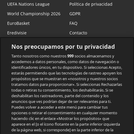
UEFA Nations League
Política de privacidad
World Championship 2026
GDPR
EuroBasket
FAQ
Eredivisie
Contacto
Esports
Impressum
Nos preocupamos por tu privacidad
Darts Premier League
Configurar privacidad
Tanto nosotros como nuestros
999
socios almacenamos y
Copa Libertadores
Bonos de apuestas
accedemos a datos personales, como datos de navegación o
identificadores únicos, en tu dispositivo. Si seleccionas Acepto,
Casas de apuestas
estarás permitiendo que las tecnologías de rastreo apoyen los
propósitos que se muestran en «nosotros y nuestros socios
tratamos datos para proporcionar». Si seleccionas Rechazarlas
todas o retiras tu consentimiento, los deshabilitarás. Si se
PARTNERS
deshabilitan los rastreadores, parte del contenido y los
anuncios que ves podrían dejar de ser relevantes para ti.
SoccerVista
Puedes volver a acceder a este menú para cambiar tus
Betexplorer
opciones o retirar el consentimiento en cualquier momento
haciendo clic en el enlace «Mostrar los propósitos» que
FCTables
aparece en el [o el ícono flotante en la parte inferior izquierda
de la página web, si corresponde] en la parte inferior de la
Tribalfootball