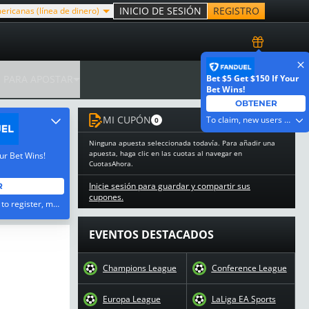
INICIO DE SESIÓN
REGISTRO
ricanas (línea de dinero)
Bet $5 Get $150 If Your
 PARA APOSTAR
Bet Wins!
OBTENER
MI CUPÓN
To claim, new users need to register, make a first-time deposit of $5 or more, and then simply place their first real-money wager on any FanDuel Sportsbook market (no odds limits) that is live on platform. All users will receive their $150 in Bonus Bets If Your Bet Wins within 72 hours of the bet settlement.
0
Ninguna apuesta seleccionada todavía. Para añadir una
apuesta, haga clic en las cuotas al navegar en
ur Bet Wins!
CuotasAhora.
Inicie sesión para guardar y compartir sus
R
cupones.
To claim, new users need to register, make a first-time deposit of $5 or more, and then simply place their first real-money wager on any FanDuel Sportsbook market (no odds limits) that is live on platform. All users will receive their $150 in Bonus Bets If Your Bet Wins within 72 hours of the bet settlement.
EVENTOS DESTACADOS
Champions League
Conference League
Europa League
LaLiga EA Sports