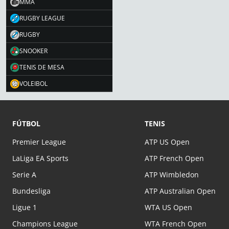
MMA
RUGBY LEAGUE
RUGBY
SNOOKER
TENIS DE MESA
VOLEIBOL
FÚTBOL
TENIS
Premier League
ATP US Open
LaLiga EA Sports
ATP French Open
Serie A
ATP Wimbledon
Bundesliga
ATP Australian Open
Ligue 1
WTA US Open
Champions League
WTA French Open