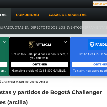
Cuotas ame
TAS
COMUNIDAD
CASAS DE APUESTAS
GURAS
CUOTAS EN DIRECTO
TODOS LOS EVENTOS
HERRAMIENTAS
Get up to $1,500 paid back in bonus bets, if
Bet $5 Get $150 If Yo
you don`t win !
OBTENER
OBTENE
No matter if your bet wins or loses. Deposit required. Paid in Bonus Bets. Bonus Bets wager excluded from returns. New customers only. Max. prize, game restrictions, time limits and T&Cs apply. 21+. Gambling Problem? Call 1-800-GAMBLER.
Gambling problem? Call 1-800-GAMBLER or 1-800-MY-RESET. 21+ only. Please Gamble Responsibly. See BetMGM.com for Terms. First Bet Offer for new customers only (if applicable). Subject to eligibility requirements. Bonus bets are non-withdrawable. In partnership with Kansas Crossing Casino and Hotel. Promotional offers not available in Mississippi, New York, Ontario, or Puerto Rico.
 Challenger Masculino Dobles (arcilla)
stas y partidos de Bogotá Challenger
s (arcilla)