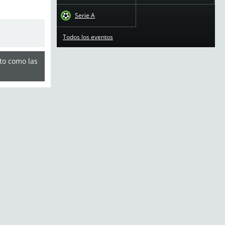
Serie A
Todos los eventos
to como las