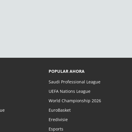
POPULAR AHORA
Saudi Professional League
UEFA Nations League
World Championship 2026
gue
EuroBasket
Eredivisie
Esports