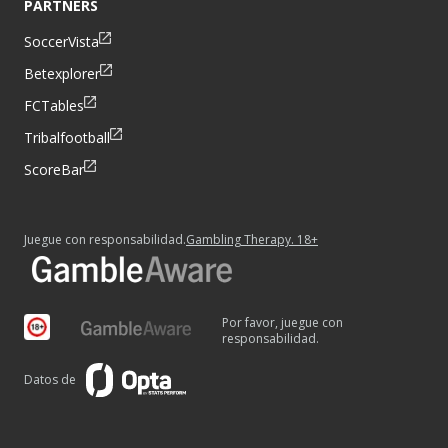
PARTNERS
SoccerVista
Betexplorer
FCTables
Tribalfootball
ScoreBar
Juegue con responsabilidad.
Gambling Therapy. 18+
Por favor, juegue con
responsabilidad
.
Datos de