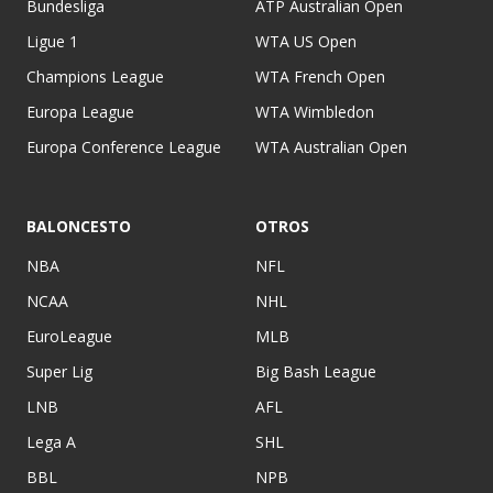
Bundesliga
ATP Australian Open
Ligue 1
WTA US Open
Champions League
WTA French Open
Europa League
WTA Wimbledon
Europa Conference League
WTA Australian Open
BALONCESTO
OTROS
NBA
NFL
NCAA
NHL
EuroLeague
MLB
Super Lig
Big Bash League
LNB
AFL
Lega A
SHL
BBL
NPB