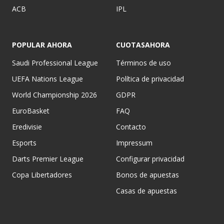
ACB
IPL
POPULAR AHORA
CUOTASAHORA
Saudi Professional League
Términos de uso
UEFA Nations League
Política de privacidad
World Championship 2026
GDPR
EuroBasket
FAQ
Eredivisie
Contacto
Esports
Impressum
Darts Premier League
Configurar privacidad
Copa Libertadores
Bonos de apuestas
Casas de apuestas