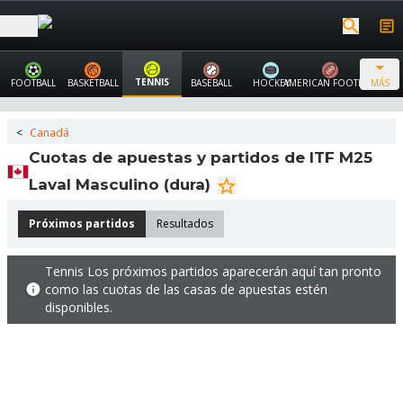
TENNIS
FOOTBALL
BASKETBALL
BASEBALL
HOCKEY
AMERICAN FOOTBALL
MÁS
<
Canadá
Cuotas de apuestas y partidos de ITF M25
Laval Masculino (dura)
Próximos partidos
Resultados
Tennis Los próximos partidos aparecerán aquí tan pronto
como las cuotas de las casas de apuestas estén
disponibles.