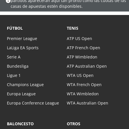
partidos aparecerán aquí tan pronto como las cuotas de las
casas de apuestas estén disponibles.
FÚTBOL
TENIS
Premier League
ATP US Open
LaLiga EA Sports
ATP French Open
Serie A
ATP Wimbledon
Bundesliga
ATP Australian Open
Ligue 1
WTA US Open
Champions League
WTA French Open
Europa League
WTA Wimbledon
Europa Conference League
WTA Australian Open
BALONCESTO
OTROS