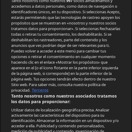
Tanto nosotros como nuestros
997
socios almacenamos y
accedemos a datos personales, como datos de navegación o
identificadores únicos, en tu dispositivo. Si seleccionas Acepto,
estarás permitiendo que las tecnologías de rastreo apoyen los
propósitos que se muestran en «nosotros y nuestros socios
tratamos datos para proporcionar». Si seleccionas Rechazarlas
todas o retiras tu consentimiento, los deshabilitarás. Si se
deshabilitan los rastreadores, parte del contenido y los
anuncios que ves podrían dejar de ser relevantes para ti.
Puedes volver a acceder a este menú para cambiar tus
opciones o retirar el consentimiento en cualquier momento
haciendo clic en el enlace «Mostrar los propósitos» que
aparece en el [o el ícono flotante en la parte inferior izquierda
de la página web, si corresponde] en la parte inferior de la
página web. Tus opciones tendrán efecto dentro de nuestro
Sitio web. Para saber más, consulta nuestra política de
privacidad.
Terceros
Tanto nosotros como nuestros asociados tratamos
los datos para proporcionar:
Utilizar datos de localización geográfica precisa. Analizar
activamente las características del dispositivo para su
identificación. Almacenar la información en un dispositivo y/o
acceder a ella. Publicidad y contenido personalizados,
medición de publicidad y contenido, investigación de