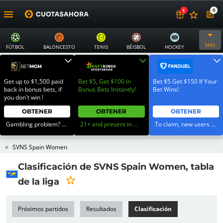
0
1
MÁS
FÚTBOL
BALONCESTO
TENIS
BÉISBOL
HOCKEY
Get up to $1,500 paid
Bet $5, Get $100 in
Bet $5 Get $150 If Your
back in bonus bets, if
Bonus Bets Instantly!
Bet Wins!
you don`t win !
OBTENER
OBTENER
OBTENER
Gambling problem? Call 1-800-GAMBLER or 1-800-MY-RESET. 21+ only. Please Gamble Responsibly. See BetMGM.com for Terms. First Bet Offer for new customers only (if applicable). Subject to eligibility requirements. Bonus bets are non-withdrawable. In partnership with Kansas Crossing Casino and Hotel. Promotional offers not available in Mississippi, New York, Ontario, or Puerto Rico.
21+ and present in most states. (18+ DC/KY/NH/PR/WY). Void in NH/OR/ONT/PR. Eligibility restrictions apply. On behalf of Boot Hill Casino (KS). Pass-thru of per wager tax may apply in IL. 1 per new DraftKings customer. $5+ first-time bet req. Max. $100 issued as non-withdrawable Bonus Bets that expire in 7 days (168 hours). Stake removed from payout. Terms: sportsbook.draftkings.com/promos. Ends 5/31/26 at 11:59 PM ET.
To claim, new users need to register, make a first-time deposit of $5 or more, and then simply place their first real-money wager on any FanDuel Sportsbook market (no odds limits) that is live on platform. All users will receive their $150 in Bonus Bets If Your Bet Wins within 72 hours of the bet settlement.
<
SVNS Spain Women
Clasificación de SVNS Spain Women, tabla
de la liga
Próximos partidos
Resultados
Clasificación