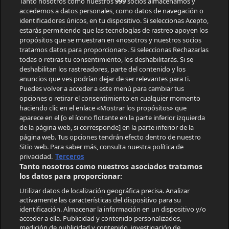
Tanto nosotros como nuestros
999
socios almacenamos y
accedemos a datos personales, como datos de navegación o
identificadores únicos, en tu dispositivo. Si seleccionas Acepto,
estarás permitiendo que las tecnologías de rastreo apoyen los
propósitos que se muestran en «nosotros y nuestros socios
tratamos datos para proporcionar». Si seleccionas Rechazarlas
todas o retiras tu consentimiento, los deshabilitarás. Si se
deshabilitan los rastreadores, parte del contenido y los
anuncios que ves podrían dejar de ser relevantes para ti.
Puedes volver a acceder a este menú para cambiar tus
opciones o retirar el consentimiento en cualquier momento
haciendo clic en el enlace «Mostrar los propósitos» que
aparece en el [o el ícono flotante en la parte inferior izquierda
de la página web, si corresponde] en la parte inferior de la
página web. Tus opciones tendrán efecto dentro de nuestro
Sitio web. Para saber más, consulta nuestra política de
privacidad.
Terceros
Tanto nosotros como nuestros asociados tratamos
los datos para proporcionar:
Utilizar datos de localización geográfica precisa. Analizar
activamente las características del dispositivo para su
identificación. Almacenar la información en un dispositivo y/o
acceder a ella. Publicidad y contenido personalizados,
medición de publicidad y contenido, investigación de