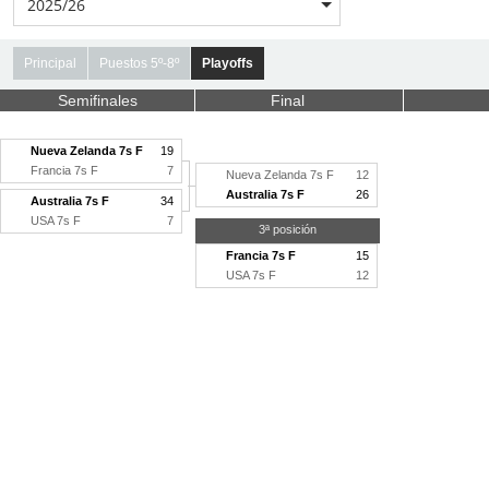
Principal
Puestos 5º-8º
Playoffs
Semifinales
Final
Nueva Zelanda 7s F
19
Francia 7s F
7
Nueva Zelanda 7s F
12
Australia 7s F
26
Australia 7s F
34
USA 7s F
7
3ª posición
Francia 7s F
15
USA 7s F
12