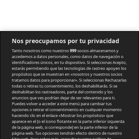
Nos preocupamos por tu privacidad
Tanto nosotros como nuestros
999
socios almacenamos y
accedemos a datos personales, como datos de navegación o
identificadores únicos, en tu dispositivo. Si seleccionas Acepto,
estarás permitiendo que las tecnologías de rastreo apoyen los
propósitos que se muestran en «nosotros y nuestros socios
tratamos datos para proporcionar». Si seleccionas Rechazarlas
todas o retiras tu consentimiento, los deshabilitarás. Si se
deshabilitan los rastreadores, parte del contenido y los
anuncios que ves podrían dejar de ser relevantes para ti.
Puedes volver a acceder a este menú para cambiar tus
opciones o retirar el consentimiento en cualquier momento
haciendo clic en el enlace «Mostrar los propósitos» que
aparece en el [o el ícono flotante en la parte inferior izquierda
de la página web, si corresponde] en la parte inferior de la
página web. Tus opciones tendrán efecto dentro de nuestro