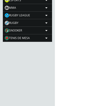
ESPORTS
MMA
RUGBY LEAGUE
RUGBY
SNOOKER
TENIS DE MESA