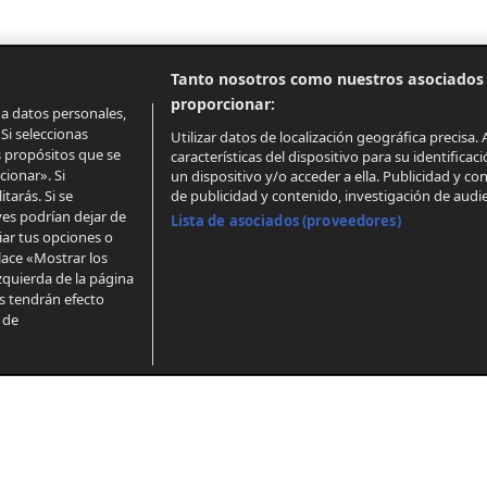
Tanto nosotros como nuestros asociados 
proporcionar:
 datos personales,
Si seleccionas
Utilizar datos de localización geográfica precisa.
s propósitos que se
características del dispositivo para su identifica
ionar». Si
un dispositivo y/o acceder a ella. Publicidad y c
tarás. Si se
de publicidad y contenido, investigación de audien
ves podrían dejar de
Lista de asociados (proveedores)
iar tus opciones o
lace «Mostrar los
izquierda de la página
es tendrán efecto
 de