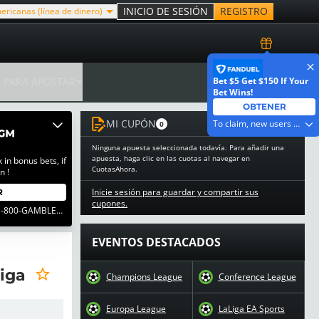
INICIO DE SESIÓN
REGISTRO
ricanas (línea de dinero)
Bet $5 Get $150 If Your
 PARA APOSTAR
Bet Wins!
OBTENER
MI CUPÓN
To claim, new users need to register, make a first-time deposit of $5 or more, and then simply place their first real-money wager on any FanDuel Sportsbook market (no odds limits) that is live on platform. All users will receive their $150 in Bonus Bets If Your Bet Wins within 72 hours of the bet settlement.
0
Ninguna apuesta seleccionada todavía. Para añadir una
apuesta, haga clic en las cuotas al navegar en
 in bonus bets, if
CuotasAhora.
n !
Inicie sesión para guardar y compartir sus
R
cupones.
Gambling problem? Call 1-800-GAMBLER or 1-800-MY-RESET. 21+ only. Please Gamble Responsibly. See BetMGM.com for Terms. First Bet Offer for new customers only (if applicable). Subject to eligibility requirements. Bonus bets are non-withdrawable. In partnership with Kansas Crossing Casino and Hotel. Promotional offers not available in Mississippi, New York, Ontario, or Puerto Rico.
EVENTOS DESTACADOS
liga
Champions League
Conference League
Europa League
LaLiga EA Sports