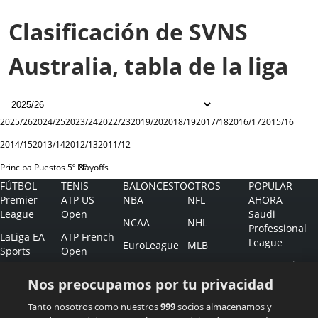
Clasificación de SVNS
Australia, tabla de la liga
2025/26
2024/25
2023/24
2022/23
2019/20
2018/19
2017/18
2016/17
2015/16
2014/15
2013/14
2012/13
2011/12
Principal
Puestos 5º-8º
Playoffs
FÚTBOL
TENIS
BALONCESTO
OTROS
POPULAR
Premier
ATP US
NBA
NFL
AHORA
League
Open
Saudi
NCAA
NHL
Professional
LaLiga EA
ATP French
League
EuroLeague
MLB
Sports
Open
UEFA Nations
Super Lig
Big Bash
Serie A
ATP
League
Nos preocupamos por tu privacidad
League
Wimbledon
LNB
Bundesliga
World
AFL
Tanto nosotros como nuestros
999
socios almacenamos y
ATP
Lega A
Championship