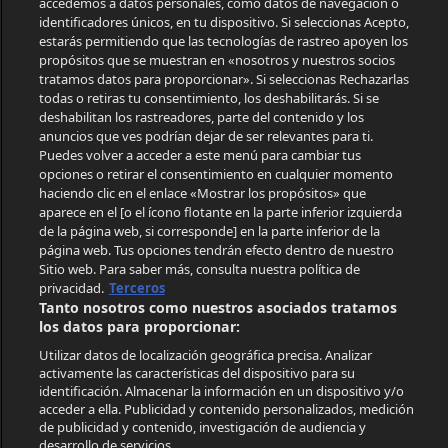
Ligue 1
accedemos a datos personales, como datos de navegación o
Australian
SHL
2026
identificadores únicos, en tu dispositivo. Si seleccionas Acepto,
BBL
Open
Champions
estarás permitiendo que las tecnologías de rastreo apoyen los
NPB
EuroBasket
League
ACB
propósitos que se muestran en «nosotros y nuestros socios
WTA US
IPL
tratamos datos para proporcionar». Si seleccionas Rechazarlas
Open
Eredivisie
Europa
todas o retiras tu consentimiento, los deshabilitarás. Si se
League
WTA French
Esports
deshabilitan los rastreadores, parte del contenido y los
Open
anuncios que ves podrían dejar de ser relevantes para ti.
Europa
Darts Premier
Puedes volver a acceder a este menú para cambiar tus
Conference
WTA
League
opciones o retirar el consentimiento en cualquier momento
League
Wimbledon
haciendo clic en el enlace «Mostrar los propósitos» que
Copa
aparece en el [o el ícono flotante en la parte inferior izquierda
WTA
Libertadores
de la página web, si corresponde] en la parte inferior de la
Australian
página web. Tus opciones tendrán efecto dentro de nuestro
Open
Sitio web. Para saber más, consulta nuestra política de
privacidad.
Terceros
CUOTASAHORA
PARTNERS
Tanto nosotros como nuestros asociados tratamos
Términos de uso
SoccerVista
los datos para proporcionar:
Política de privacidad
Betexplorer
Utilizar datos de localización geográfica precisa. Analizar
GDPR
FCTables
activamente las características del dispositivo para su
identificación. Almacenar la información en un dispositivo y/o
FAQ
Tribalfootball
acceder a ella. Publicidad y contenido personalizados, medición
de publicidad y contenido, investigación de audiencia y
Contacto
ScoreBar
desarrollo de servicios.