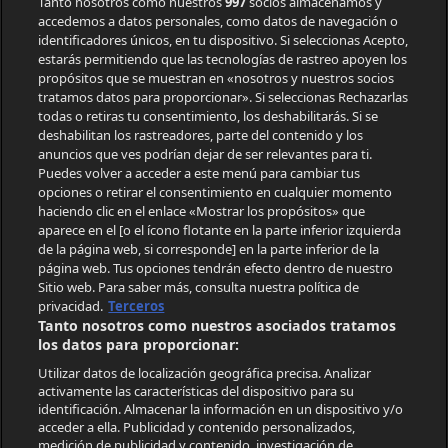
Tanto nosotros como nuestros
997
socios almacenamos y
accedemos a datos personales, como datos de navegación o
identificadores únicos, en tu dispositivo. Si seleccionas Acepto,
estarás permitiendo que las tecnologías de rastreo apoyen los
propósitos que se muestran en «nosotros y nuestros socios
tratamos datos para proporcionar». Si seleccionas Rechazarlas
todas o retiras tu consentimiento, los deshabilitarás. Si se
deshabilitan los rastreadores, parte del contenido y los
anuncios que ves podrían dejar de ser relevantes para ti.
Puedes volver a acceder a este menú para cambiar tus
opciones o retirar el consentimiento en cualquier momento
haciendo clic en el enlace «Mostrar los propósitos» que
aparece en el [o el ícono flotante en la parte inferior izquierda
de la página web, si corresponde] en la parte inferior de la
página web. Tus opciones tendrán efecto dentro de nuestro
Sitio web. Para saber más, consulta nuestra política de
privacidad.
Terceros
Tanto nosotros como nuestros asociados tratamos
los datos para proporcionar:
Utilizar datos de localización geográfica precisa. Analizar
activamente las características del dispositivo para su
identificación. Almacenar la información en un dispositivo y/o
acceder a ella. Publicidad y contenido personalizados,
medición de publicidad y contenido, investigación de