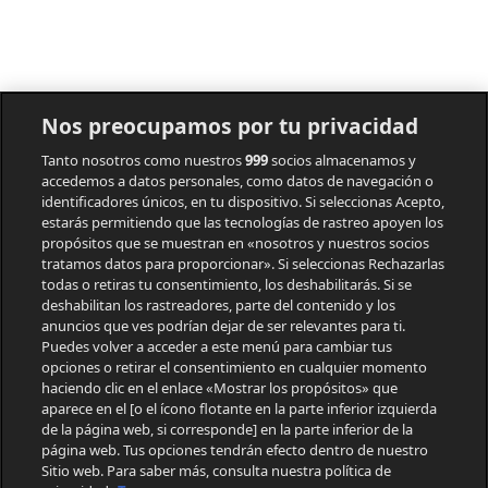
Nos preocupamos por tu privacidad
Tanto nosotros como nuestros
999
socios almacenamos y
accedemos a datos personales, como datos de navegación o
identificadores únicos, en tu dispositivo. Si seleccionas Acepto,
estarás permitiendo que las tecnologías de rastreo apoyen los
propósitos que se muestran en «nosotros y nuestros socios
tratamos datos para proporcionar». Si seleccionas Rechazarlas
todas o retiras tu consentimiento, los deshabilitarás. Si se
deshabilitan los rastreadores, parte del contenido y los
anuncios que ves podrían dejar de ser relevantes para ti.
Puedes volver a acceder a este menú para cambiar tus
opciones o retirar el consentimiento en cualquier momento
haciendo clic en el enlace «Mostrar los propósitos» que
aparece en el [o el ícono flotante en la parte inferior izquierda
de la página web, si corresponde] en la parte inferior de la
página web. Tus opciones tendrán efecto dentro de nuestro
Sitio web. Para saber más, consulta nuestra política de