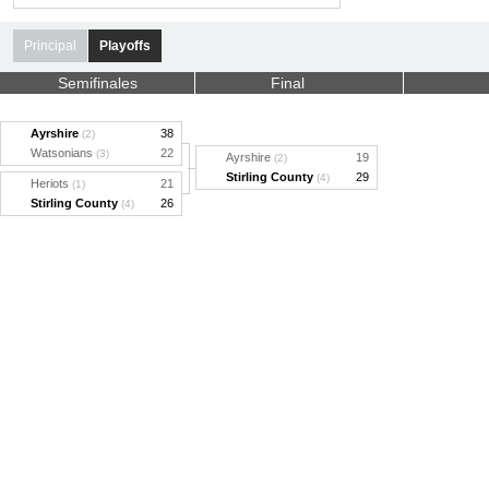
Principal
Playoffs
Semifinales
Final
Ayrshire
38
(2)
Watsonians
22
(3)
Ayrshire
19
(2)
Stirling County
29
(4)
Heriots
21
(1)
Stirling County
26
(4)