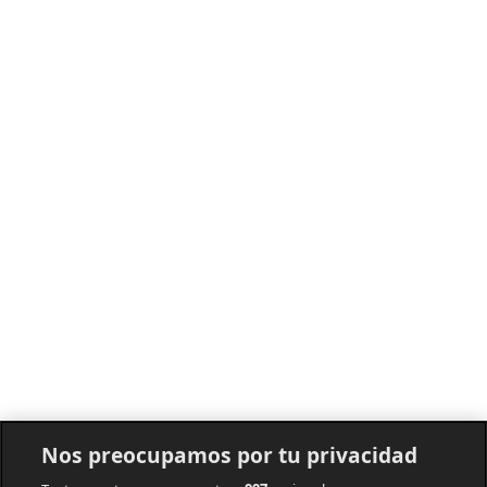
Nos preocupamos por tu privacidad