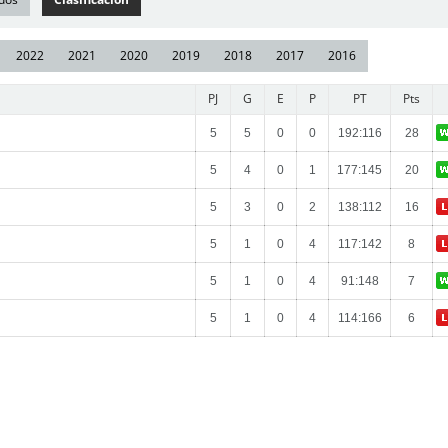
2022
2021
2020
2019
2018
2017
2016
PJ
G
E
P
PT
Pts
5
5
0
0
192:116
28
5
4
0
1
177:145
20
5
3
0
2
138:112
16
5
1
0
4
117:142
8
5
1
0
4
91:148
7
5
1
0
4
114:166
6