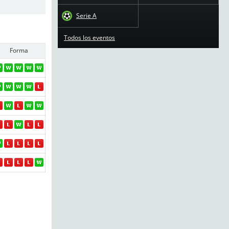
Serie A
Todos los eventos
Forma