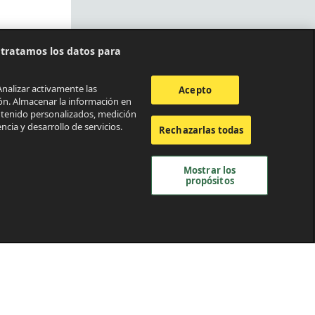
tratamos los datos para
 Analizar activamente las
Acepto
ción. Almacenar la información en
ontenido personalizados, medición
cia y desarrollo de servicios.
Rechazarlas todas
Mostrar los
propósitos