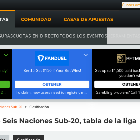
Cuotas ame
TAS
COMUNIDAD
CASAS DE APUESTAS
GURAS
CUOTAS EN DIRECTO
TODOS LOS EVENTOS
HERRAMIENTAS
ntly!
Bet $5 Get $150 If Your Bet Wins!
Get up to $1,500 paid back
you don`t wi
OBTENER
OBTENE
21+ and present in most states. (18+ DC/KY/NH/PR/WY). Void in NH/OR/ONT/PR. Eligibility restrictions apply. On behalf of Boot Hill Casino (KS). Pass-thru of per wager tax may apply in IL. 1 per new DraftKings customer. $5+ first-time bet req. Max. $100 issued as non-withdrawable Bonus Bets that expire in 7 days (168 hours). Stake removed from payout. Terms: sportsbook.draftkings.com/promos. Ends 5/31/26 at 11:59 PM ET.
To claim, new users need to register, make a first-time deposit of $5 or more, and then simply place their first real-money wager on any FanDuel Sportsbook market (no odds limits) that is live on platform. All users will receive their $150 in Bonus Bets If Your Bet Wins within 72 hours of the bet settlement.
>
aciones Sub-20
Clasificación
e Seis Naciones Sub-20, tabla de la liga
dos
Clasificación