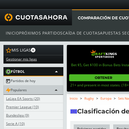
COMPARACIÓN DE CUO
INICIO
PRÓXIMOS PARTIDOS
CAÍDA DE CUOTAS
APUESTAS SE
MIS LIGAS
0
Gestionar mis ligas
Bet $5, Get $100 in Bonus Bets Insta
FÚTBOL
OBTENER
Partidos de hoy
Populares
>
>
>
LaLiga EA Sports
(20)
Inicio
Rugby
Europa
Seis N
Premier League
(10)
Clasificación d
Bundesliga
(9)
Serie A
(10)
Próximos partidos
Resulta