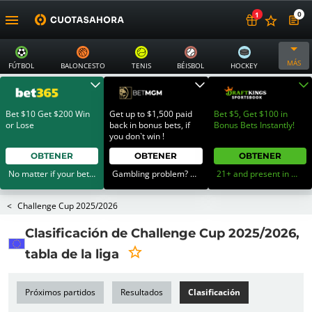
0
1
MÁS
FÚTBOL
BALONCESTO
TENIS
BÉISBOL
HOCKEY
Bet $10 Get $200 Win
Get up to $1,500 paid
Bet $5, Get $100 in
or Lose
back in bonus bets, if
Bonus Bets Instantly!
you don`t win !
OBTENER
OBTENER
OBTENER
No matter if your bet wins or loses. Deposit required. Paid in Bonus Bets. Bonus Bets wager excluded from returns. New customers only. Max. prize, game restrictions, time limits and T&Cs apply. 21+. Gambling Problem? Call 1-800-GAMBLER.
Gambling problem? Call 1-800-GAMBLER or 1-800-MY-RESET. 21+ only. Please Gamble Responsibly. See BetMGM.com for Terms. First Bet Offer for new customers only (if applicable). Subject to eligibility requirements. Bonus bets are non-withdrawable. In partnership with Kansas Crossing Casino and Hotel. Promotional offers not available in Mississippi, New York, Ontario, or Puerto Rico.
21+ and present in most states. (18+ DC/KY/NH/PR/WY). Void in NH/OR/ONT/PR. Eligibility restrictions apply. On behalf of Boot Hill Casino (KS). Pass-thru of per wager tax may apply in IL. 1 per new DraftKings customer. $5+ first-time bet req. Max. $100 issued as non-withdrawable Bonus Bets that expire in 7 days (168 hours). Stake removed from payout. Terms: sportsbook.draftkings.com/promos. Ends 5/31/26 at 11:59 PM ET.
<
Challenge Cup 2025/2026
Clasificación de Challenge Cup 2025/2026,
tabla de la liga
Próximos partidos
Resultados
Clasificación