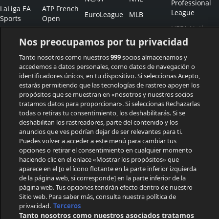
Professional
LaLiga EA
ATP French
League
EuroLeague
MLB
Sports
Open
UEFA Nations
Super Lig
Big Bash
Serie A
ATP
League
League
Nos preocupamos por tu privacidad
Wimbledon
LNB
Bundesliga
World
AFL
Tanto nosotros como nuestros
999
socios almacenamos y
ATP
Lega A
Championship
Ligue 1
accedemos a datos personales, como datos de navegación o
Australian
SHL
2026
identificadores únicos, en tu dispositivo. Si seleccionas Acepto,
BBL
Open
Champions
estarás permitiendo que las tecnologías de rastreo apoyen los
NPB
EuroBasket
League
ACB
WTA US
propósitos que se muestran en «nosotros y nuestros socios
IPL
tratamos datos para proporcionar». Si seleccionas Rechazarlas
Open
Eredivisie
Europa
todas o retiras tu consentimiento, los deshabilitarás. Si se
League
WTA French
Esports
deshabilitan los rastreadores, parte del contenido y los
Open
Europa
anuncios que ves podrían dejar de ser relevantes para ti.
Darts Premier
Puedes volver a acceder a este menú para cambiar tus
Conference
WTA
League
opciones o retirar el consentimiento en cualquier momento
League
Wimbledon
haciendo clic en el enlace «Mostrar los propósitos» que
Copa
aparece en el [o el ícono flotante en la parte inferior izquierda
WTA
Libertadores
de la página web, si corresponde] en la parte inferior de la
Australian
página web. Tus opciones tendrán efecto dentro de nuestro
Open
Sitio web. Para saber más, consulta nuestra política de
CUOTASAHORA
PARTNERS
privacidad.
Terceros
Tanto nosotros como nuestros asociados tratamos
Términos de uso
SoccerVista