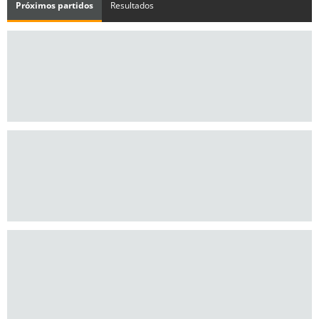
Próximos partidos
Resultados