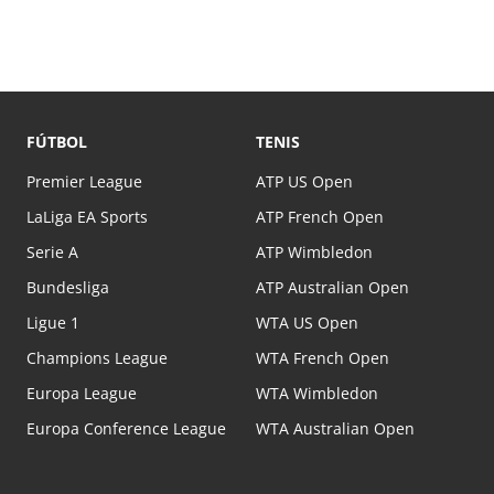
FÚTBOL
TENIS
Premier League
ATP US Open
LaLiga EA Sports
ATP French Open
Serie A
ATP Wimbledon
Bundesliga
ATP Australian Open
Ligue 1
WTA US Open
Champions League
WTA French Open
Europa League
WTA Wimbledon
Europa Conference League
WTA Australian Open