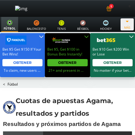
0
1
MÁS
FÚTBOL
BALONCESTO
TENIS
BÉISBOL
HOCKEY
Bet $5 Get $150 If Your
Bet $5, Get $100 in
Bet $10 Get $200 Win
Bet Wins!
Bonus Bets Instantly!
or Lose
OBTENER
OBTENER
OBTENER
To claim, new users need to register, make a first-time deposit of $5 or more, and then simply place their first real-money wager on any FanDuel Sportsbook market (no odds limits) that is live on platform. All users will receive their $150 in Bonus Bets If Your Bet Wins within 72 hours of the bet settlement.
21+ and present in most states. (18+ DC/KY/NH/PR/WY). Void in NH/OR/ONT/PR. Eligibility restrictions apply. On behalf of Boot Hill Casino (KS). Pass-thru of per wager tax may apply in IL. 1 per new DraftKings customer. $5+ first-time bet req. Max. $100 issued as non-withdrawable Bonus Bets that expire in 7 days (168 hours). Stake removed from payout. Terms: sportsbook.draftkings.com/promos. Ends 5/31/26 at 11:59 PM ET.
No matter if your bet wins or loses. Deposit required. Paid in Bonus Bets. Bonus Bets wager excluded from returns. New customers only. Max. prize, game restrictions, time limits and T&Cs apply. 21+. Gambling Problem? Call 1-800-GAMBLER.
<
Fútbol
Cuotas de apuestas Agama,
resultados y partidos
Resultados y próximos partidos de Agama