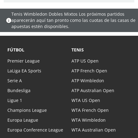
Tenis Wimbledon Dobles Mixtos Los próximos partidos
aparecerán aquí tan pronto como las cuotas de las casas de
apuestas estén disponibles.
FÚTBOL
TENIS
Premier League
ATP US Open
LaLiga EA Sports
ATP French Open
Serie A
ATP Wimbledon
Bundesliga
ATP Australian Open
Ligue 1
WTA US Open
Champions League
WTA French Open
Europa League
WTA Wimbledon
Europa Conference League
WTA Australian Open