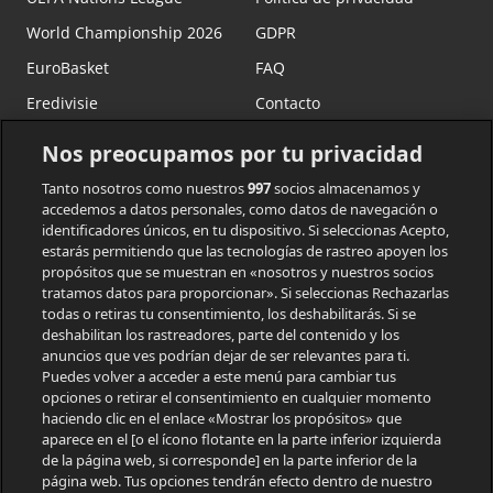
World Championship 2026
GDPR
EuroBasket
FAQ
Eredivisie
Contacto
Esports
Impressum
Nos preocupamos por tu privacidad
Darts Premier League
Configurar privacidad
Tanto nosotros como nuestros
997
socios almacenamos y
Copa Libertadores
Bonos de apuestas
accedemos a datos personales, como datos de navegación o
identificadores únicos, en tu dispositivo. Si seleccionas Acepto,
Casas de apuestas
estarás permitiendo que las tecnologías de rastreo apoyen los
propósitos que se muestran en «nosotros y nuestros socios
tratamos datos para proporcionar». Si seleccionas Rechazarlas
todas o retiras tu consentimiento, los deshabilitarás. Si se
PARTNERS
deshabilitan los rastreadores, parte del contenido y los
anuncios que ves podrían dejar de ser relevantes para ti.
SoccerVista
Puedes volver a acceder a este menú para cambiar tus
Betexplorer
opciones o retirar el consentimiento en cualquier momento
haciendo clic en el enlace «Mostrar los propósitos» que
FCTables
aparece en el [o el ícono flotante en la parte inferior izquierda
de la página web, si corresponde] en la parte inferior de la
Tribalfootball
página web. Tus opciones tendrán efecto dentro de nuestro