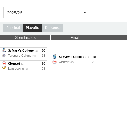
Principal
Playoffs
Descenso
Semifinales
Final
St Mary's College
20
(1)
Terenure College
13
(4)
St Mary's College
46
(1)
Clontarf
31
(2)
Clontarf
39
(2)
Lansdowne
28
(3)