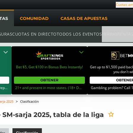
Cuotas ame
TAS
COMUNIDAD
CASAS DE APUESTAS
GURAS
CUOTAS EN DIRECTO
TODOS LOS EVENTOS
HERRAMIENTAS
Bet $5, Get $100 in Bonus Bets Instantly!
Get up to $1,500 paid back
you don`t wi
OBTENER
OBTENE
No matter if your bet wins or loses. Deposit required. Paid in Bonus Bets. Bonus Bets wager excluded from returns. New customers only. Max. prize, game restrictions, time limits and T&Cs apply. 21+. Gambling Problem? Call 1-800-GAMBLER.
21+ and present in most states. (18+ DC/KY/NH/PR/WY). Void in NH/OR/ONT/PR. Eligibility restrictions apply. On behalf of Boot Hill Casino (KS). Pass-thru of per wager tax may apply in IL. 1 per new DraftKings customer. $5+ first-time bet req. Max. $100 issued as non-withdrawable Bonus Bets that expire in 7 days (168 hours). Stake removed from payout. Terms: sportsbook.draftkings.com/promos. Ends 5/31/26 at 11:59 PM ET.
>
arja 2025
Clasificación
 SM-sarja 2025, tabla de la liga
dos
Clasificación