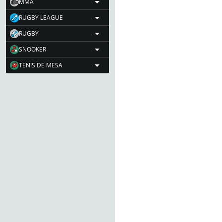
MMA
RUGBY LEAGUE
RUGBY
SNOOKER
TENIS DE MESA