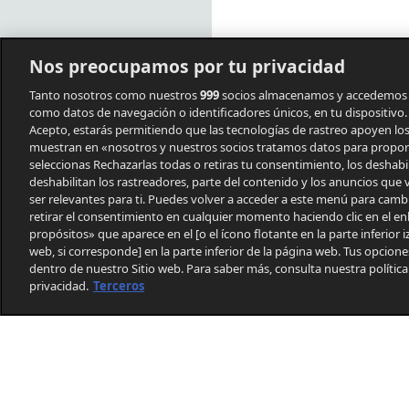
Nos preocupamos por tu privacidad
Tanto nosotros como nuestros
999
socios almacenamos y accedemos a
como datos de navegación o identificadores únicos, en tu dispositivo. 
Acepto, estarás permitiendo que las tecnologías de rastreo apoyen lo
muestran en «nosotros y nuestros socios tratamos datos para proporc
seleccionas Rechazarlas todas o retiras tu consentimiento, los deshabili
deshabilitan los rastreadores, parte del contenido y los anuncios que 
ser relevantes para ti. Puedes volver a acceder a este menú para camb
retirar el consentimiento en cualquier momento haciendo clic en el en
propósitos» que aparece en el [o el ícono flotante en la parte inferior 
web, si corresponde] en la parte inferior de la página web. Tus opcion
dentro de nuestro Sitio web. Para saber más, consulta nuestra política
privacidad.
Terceros