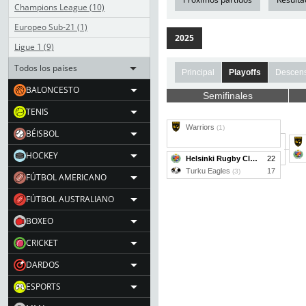
Champions League
(10)
Europeo Sub-21
(1)
2025
Ligue 1
(9)
Todos los países
Principal
Playoffs
Descen
BALONCESTO
Semifinales
TENIS
Warriors
(1)
BÉISBOL
HOCKEY
Helsinki Rugby Club
22
(2)
Turku Eagles
17
(3)
FÚTBOL AMERICANO
FÚTBOL AUSTRALIANO
BOXEO
CRICKET
DARDOS
ESPORTS