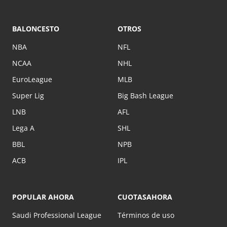
BALONCESTO
OTROS
NBA
NFL
NCAA
NHL
EuroLeague
MLB
Super Lig
Big Bash League
LNB
AFL
Lega A
SHL
BBL
NPB
ACB
IPL
POPULAR AHORA
CUOTASAHORA
Saudi Professional League
Términos de uso