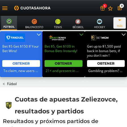
0
1
MÁS
FÚTBOL
BALONCESTO
TENIS
BÉISBOL
HOCKEY
Bet $5 Get $150 If Your
Bet $5, Get $100 in
Get up to $1,500 paid
Bet Wins!
Bonus Bets Instantly!
back in bonus bets, if
you don`t win !
OBTENER
OBTENER
OBTENER
To claim, new users need to register, make a first-time deposit of $5 or more, and then simply place their first real-money wager on any FanDuel Sportsbook market (no odds limits) that is live on platform. All users will receive their $150 in Bonus Bets If Your Bet Wins within 72 hours of the bet settlement.
21+ and present in most states. (18+ DC/KY/NH/PR/WY). Void in NH/OR/ONT/PR. Eligibility restrictions apply. On behalf of Boot Hill Casino (KS). Pass-thru of per wager tax may apply in IL. 1 per new DraftKings customer. $5+ first-time bet req. Max. $100 issued as non-withdrawable Bonus Bets that expire in 7 days (168 hours). Stake removed from payout. Terms: sportsbook.draftkings.com/promos. Ends 5/31/26 at 11:59 PM ET.
Gambling problem? Call 1-800-GAMBLER or 1-800-MY-RESET. 21+ only. Please Gamble Responsibly. See BetMGM.com for Terms. First Bet Offer for new customers only (if applicable). Subject to eligibility requirements. Bonus bets are non-withdrawable. In partnership with Kansas Crossing Casino and Hotel. Promotional offers not available in Mississippi, New York, Ontario, or Puerto Rico.
<
Fútbol
Cuotas de apuestas Zeliezovce,
resultados y partidos
Resultados y próximos partidos de