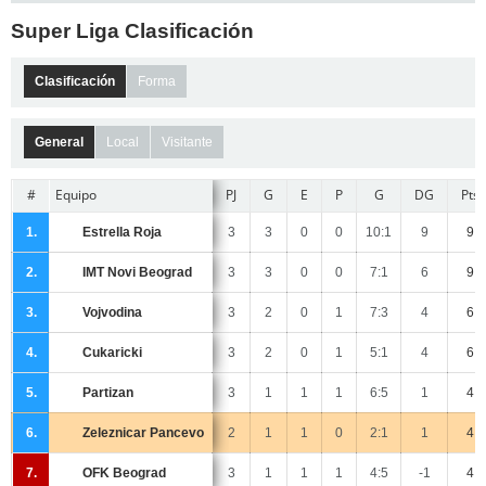
Super Liga Clasificación
Clasificación
Forma
General
Local
Visitante
#
Equipo
PJ
G
E
P
G
DG
Pts
Estrella Roja
1.
3
3
0
0
10:1
9
9
IMT Novi Beograd
2.
3
3
0
0
7:1
6
9
Vojvodina
3.
3
2
0
1
7:3
4
6
Cukaricki
4.
3
2
0
1
5:1
4
6
Partizan
5.
3
1
1
1
6:5
1
4
Zeleznicar Pancevo
6.
2
1
1
0
2:1
1
4
OFK Beograd
7.
3
1
1
1
4:5
-1
4