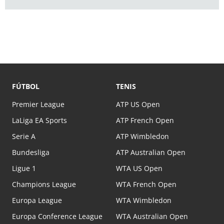
FÚTBOL
TENIS
Premier League
ATP US Open
LaLiga EA Sports
ATP French Open
Serie A
ATP Wimbledon
Bundesliga
ATP Australian Open
Ligue 1
WTA US Open
Champions League
WTA French Open
Europa League
WTA Wimbledon
Europa Conference League
WTA Australian Open