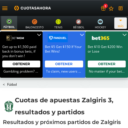
0
1
MÁS
FÚTBOL
BALONCESTO
TENIS
BÉISBOL
HOCKEY
Get up to $1,500 paid
Bet $5 Get $150 If Your
Bet $10 Get $200 Win
back in bonus bets, if
Bet Wins!
or Lose
you don`t win !
OBTENER
OBTENER
OBTENER
Gambling problem? Call 1-800-GAMBLER or 1-800-MY-RESET. 21+ only. Please Gamble Responsibly. See BetMGM.com for Terms. First Bet Offer for new customers only (if applicable). Subject to eligibility requirements. Bonus bets are non-withdrawable. In partnership with Kansas Crossing Casino and Hotel. Promotional offers not available in Mississippi, New York, Ontario, or Puerto Rico.
To claim, new users need to register, make a first-time deposit of $5 or more, and then simply place their first real-money wager on any FanDuel Sportsbook market (no odds limits) that is live on platform. All users will receive their $150 in Bonus Bets If Your Bet Wins within 72 hours of the bet settlement.
No matter if your bet wins or loses. Deposit required. Paid in Bonus Bets. Bonus Bets wager excluded from returns. New customers only. Max. prize, game restrictions, time limits and T&Cs apply. 21+. Gambling Problem? Call 1-800-GAMBLER.
<
Fútbol
Cuotas de apuestas Zalgiris 3,
resultados y partidos
Resultados y próximos partidos de Zalgiris