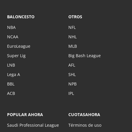
BALONCESTO
OTROS
NBA
NFL
NCAA
NHL
EuroLeague
MLB
Super Lig
Big Bash League
LNB
AFL
Lega A
SHL
BBL
NPB
ACB
IPL
POPULAR AHORA
CUOTASAHORA
Saudi Professional League
Términos de uso