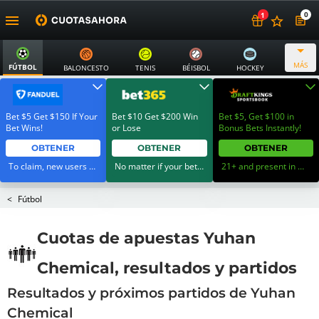
0
1
MÁS
FÚTBOL
BALONCESTO
TENIS
BÉISBOL
HOCKEY
Bet $5 Get $150 If Your
Bet $10 Get $200 Win
Bet $5, Get $100 in
Bet Wins!
or Lose
Bonus Bets Instantly!
OBTENER
OBTENER
OBTENER
To claim, new users need to register, make a first-time deposit of $5 or more, and then simply place their first real-money wager on any FanDuel Sportsbook market (no odds limits) that is live on platform. All users will receive their $150 in Bonus Bets If Your Bet Wins within 72 hours of the bet settlement.
No matter if your bet wins or loses. Deposit required. Paid in Bonus Bets. Bonus Bets wager excluded from returns. New customers only. Max. prize, game restrictions, time limits and T&Cs apply. 21+. Gambling Problem? Call 1-800-GAMBLER.
21+ and present in most states. (18+ DC/KY/NH/PR/WY). Void in NH/OR/ONT/PR. Eligibility restrictions apply. On behalf of Boot Hill Casino (KS). Pass-thru of per wager tax may apply in IL. 1 per new DraftKings customer. $5+ first-time bet req. Max. $100 issued as non-withdrawable Bonus Bets that expire in 7 days (168 hours). Stake removed from payout. Terms: sportsbook.draftkings.com/promos. Ends 5/31/26 at 11:59 PM ET.
<
Fútbol
Cuotas de apuestas Yuhan
Chemical, resultados y partidos
Resultados y próximos partidos de Yuhan
Chemical