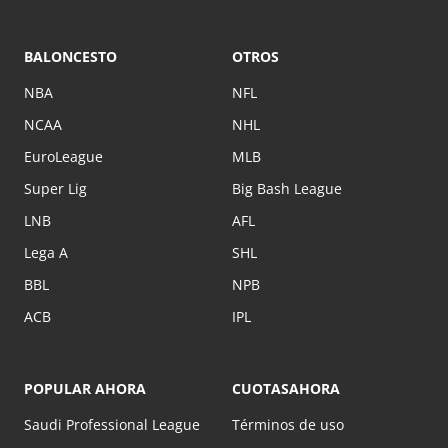
BALONCESTO
OTROS
NBA
NFL
NCAA
NHL
EuroLeague
MLB
Super Lig
Big Bash League
LNB
AFL
Lega A
SHL
BBL
NPB
ACB
IPL
POPULAR AHORA
CUOTASAHORA
Saudi Professional League
Términos de uso