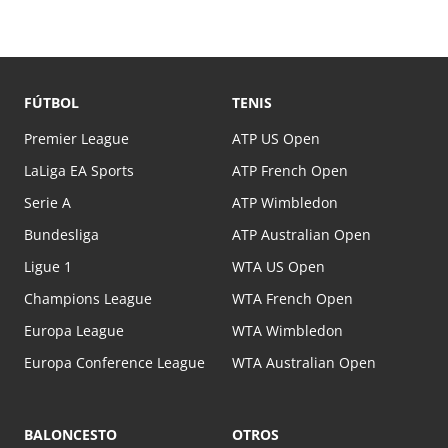
FÚTBOL
TENIS
Premier League
ATP US Open
LaLiga EA Sports
ATP French Open
Serie A
ATP Wimbledon
Bundesliga
ATP Australian Open
Ligue 1
WTA US Open
Champions League
WTA French Open
Europa League
WTA Wimbledon
Europa Conference League
WTA Australian Open
BALONCESTO
OTROS