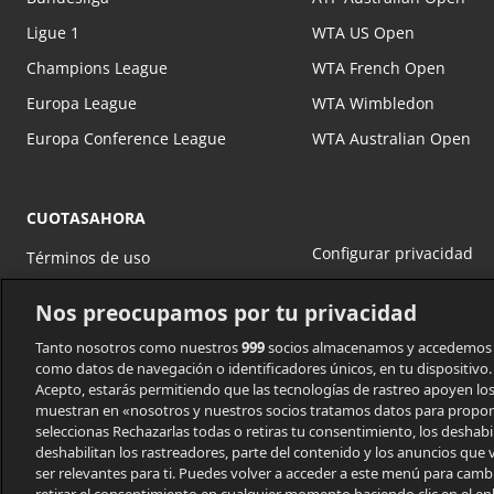
Ligue 1
WTA US Open
Champions League
WTA French Open
Europa League
WTA Wimbledon
Europa Conference League
WTA Australian Open
CUOTASAHORA
Configurar privacidad
Términos de uso
Bonos de apuestas
Política de privacidad
Nos preocupamos por tu privacidad
Casas de apuestas
GDPR
Tanto nosotros como nuestros
999
socios almacenamos y accedemos a
FAQ
como datos de navegación o identificadores únicos, en tu dispositivo. 
Acepto, estarás permitiendo que las tecnologías de rastreo apoyen lo
Contacto
muestran en «nosotros y nuestros socios tratamos datos para proporc
seleccionas Rechazarlas todas o retiras tu consentimiento, los deshabili
Impressum
deshabilitan los rastreadores, parte del contenido y los anuncios que 
ser relevantes para ti. Puedes volver a acceder a este menú para camb