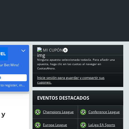
MI CUPÓN
0
Ninguna apuesta seleccionada todavía. Para añadir una
apuesta, haga clic en las cuotas al navegar en
ur Bet Wins!
CuotasAhora.
Inicie sesión para guardar y compartir sus
R
cupones.
To claim, new users need to register, make a first-time deposit of $5 or more, and then simply place their first real-money wager on any FanDuel Sportsbook market (no odds limits) that is live on platform. All users will receive their $150 in Bonus Bets If Your Bet Wins within 72 hours of the bet settlement.
EVENTOS DESTACADOS
Champions League
Conference League
 y
Europa League
LaLiga EA Sports