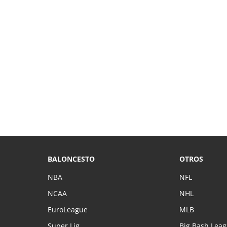
BALONCESTO
OTROS
NBA
NFL
NCAA
NHL
EuroLeague
MLB
Super Lig
Big Bash Lea