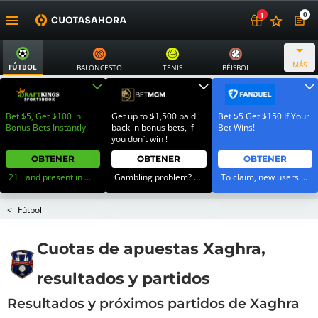
0
1
MÁS
FÚTBOL
BALONCESTO
TENIS
BÉISBOL
Bet $5, Get $100 in
Get up to $1,500 paid
Bet $5 Get $150 If Your
Bonus Bets Instantly!
back in bonus bets, if
Bet Wins!
you don`t win !
OBTENER
OBTENER
OBTENER
21+ and present in most states. (18+ DC/KY/NH/PR/WY). Void in NH/OR/ONT/PR. Eligibility restrictions apply. On behalf of Boot Hill Casino (KS). Pass-thru of per wager tax may apply in IL. 1 per new DraftKings customer. $5+ first-time bet req. Max. $100 issued as non-withdrawable Bonus Bets that expire in 7 days (168 hours). Stake removed from payout. Terms: sportsbook.draftkings.com/promos. Ends 5/31/26 at 11:59 PM ET.
Gambling problem? Call 1-800-GAMBLER or 1-800-MY-RESET. 21+ only. Please Gamble Responsibly. See BetMGM.com for Terms. First Bet Offer for new customers only (if applicable). Subject to eligibility requirements. Bonus bets are non-withdrawable. In partnership with Kansas Crossing Casino and Hotel. Promotional offers not available in Mississippi, New York, Ontario, or Puerto Rico.
To claim, new users need to register, make a first-time deposit of $5 or more, and then simply place their first real-money wager on any FanDuel Sportsbook market (no odds limits) that is live on platform. All users will receive their $150 in Bonus Bets If Your Bet Wins within 72 hours of the bet settlement.
<
Fútbol
Cuotas de apuestas Xaghra,
resultados y partidos
Resultados y próximos partidos de Xaghra