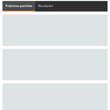
Próximos partidos
Resultados