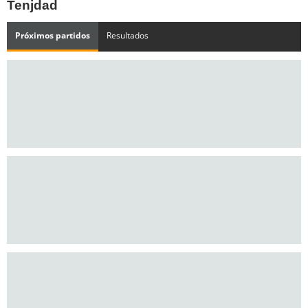
Tenjdad
Próximos partidos
Resultados