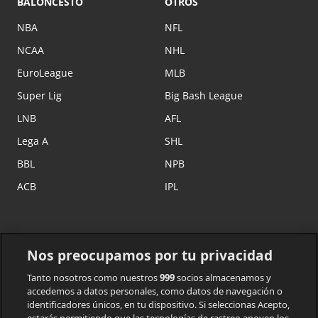
BALONCESTO
OTROS
NBA
NFL
NCAA
NHL
EuroLeague
MLB
Super Lig
Big Bash League
LNB
AFL
Lega A
SHL
BBL
NPB
ACB
IPL
POPULAR AHORA
CUOTASAHORA
Nos preocupamos por tu privacidad
Saudi Professional League
Términos de uso
Tanto nosotros como nuestros
999
socios almacenamos y
UEFA Nations League
Política de privacidad
accedemos a datos personales, como datos de navegación o
identificadores únicos, en tu dispositivo. Si seleccionas Acepto,
World Championship 2026
GDPR