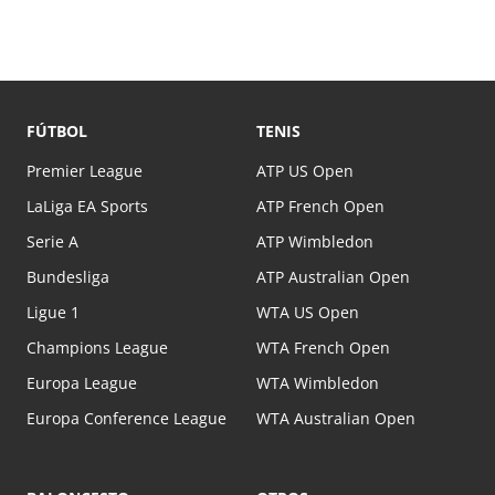
FÚTBOL
TENIS
Premier League
ATP US Open
LaLiga EA Sports
ATP French Open
Serie A
ATP Wimbledon
Bundesliga
ATP Australian Open
Ligue 1
WTA US Open
Champions League
WTA French Open
Europa League
WTA Wimbledon
Europa Conference League
WTA Australian Open