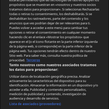
estarás permitiendo que las tecnologías de rastreo apoyen los
EuroBasket
FAQ
propósitos que se muestran en «nosotros y nuestros socios
tratamos datos para proporcionar». Si seleccionas Rechazarlas
Eredivisie
Contacto
todas o retiras tu consentimiento, los deshabilitarás. Si se
deshabilitan los rastreadores, parte del contenido y los
Esports
Impressum
anuncios que ves podrían dejar de ser relevantes para ti.
Darts Premier League
Puedes volver a acceder a este menú para cambiar tus
Configurar privacidad
opciones o retirar el consentimiento en cualquier momento
Copa Libertadores
Bonos de apuestas
haciendo clic en el enlace «Mostrar los propósitos» que
aparece en el [o el ícono flotante en la parte inferior izquierda
Casas de apuestas
de la página web, si corresponde] en la parte inferior de la
página web. Tus opciones tendrán efecto dentro de nuestro
Sitio web. Para saber más, consulta nuestra política de
privacidad.
Terceros
PARTNERS
Tanto nosotros como nuestros asociados tratamos
los datos para proporcionar:
SoccerVista
Utilizar datos de localización geográfica precisa. Analizar
Betexplorer
activamente las características del dispositivo para su
FCTables
identificación. Almacenar la información en un dispositivo y/o
acceder a ella. Publicidad y contenido personalizados,
Tribalfootball
medición de publicidad y contenido, investigación de
audiencia y desarrollo de servicios.
ScoreBar
Lista de asociados (proveedores)