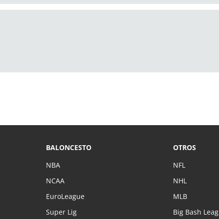
BALONCESTO
OTROS
NBA
NFL
NCAA
NHL
EuroLeague
MLB
Super Lig
Big Bash Lea