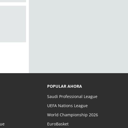
POPULAR AHORA
Saudi Professional League
UEFA Nations League
World Championship 2026
gue
EuroBasket