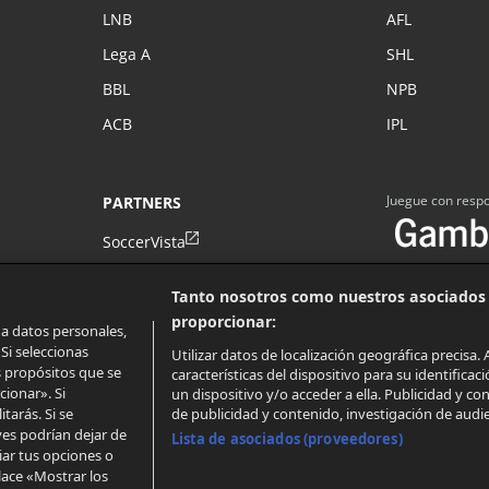
LNB
AFL
Lega A
SHL
BBL
NPB
ACB
IPL
Juegue con respo
PARTNERS
SoccerVista
Betexplorer
Tanto nosotros como nuestros asociados 
FCTables
proporcionar:
 datos personales,
Datos de
Tribalfootball
Si seleccionas
Utilizar datos de localización geográfica precisa.
s propósitos que se
características del dispositivo para su identifica
ScoreBar
ionar». Si
un dispositivo y/o acceder a ella. Publicidad y c
tarás. Si se
de publicidad y contenido, investigación de audien
ves podrían dejar de
Lista de asociados (proveedores)
iar tus opciones o
lace «Mostrar los