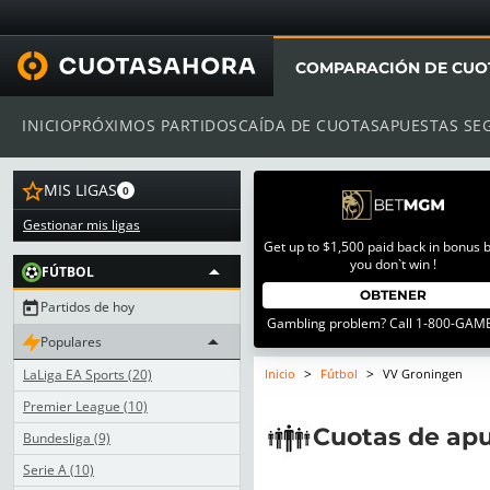
COMPARACIÓN DE CUO
INICIO
PRÓXIMOS PARTIDOS
CAÍDA DE CUOTAS
APUESTAS SE
MIS LIGAS
0
Gestionar mis ligas
Get up to $1,500 paid back in bonus be
you don`t win !
FÚTBOL
OBTENER
Partidos de hoy
Populares
>
>
LaLiga EA Sports
(20)
Inicio
Fútbol
VV Groningen
Premier League
(10)
Cuotas de apu
Bundesliga
(9)
Serie A
(10)