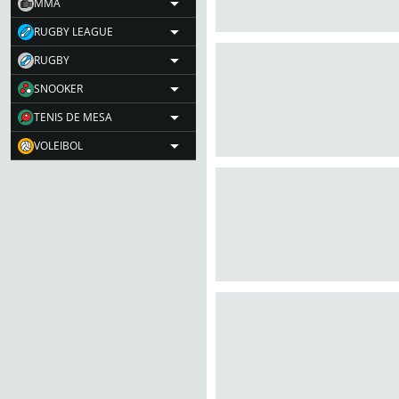
MMA
RUGBY LEAGUE
RUGBY
SNOOKER
TENIS DE MESA
VOLEIBOL