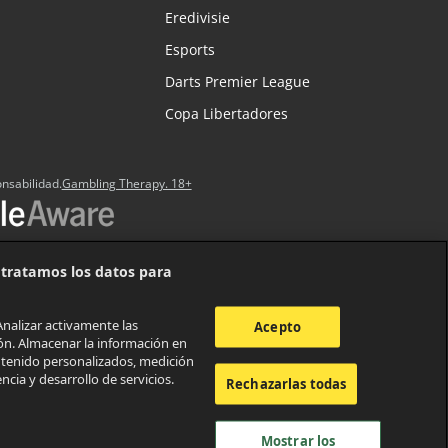
Eredivisie
Esports
Darts Premier League
Copa Libertadores
nsabilidad.
Gambling Therapy. 18+
Por favor, juegue con responsabilidad.
tratamos los datos para
 Analizar activamente las
Acepto
ción. Almacenar la información en
ontenido personalizados, medición
cia y desarrollo de servicios.
Rechazarlas todas
Mostrar los