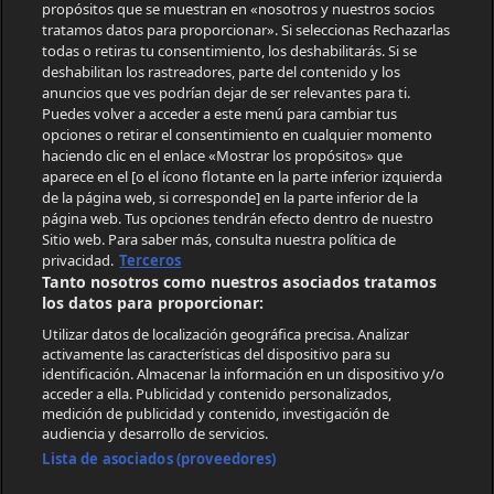
propósitos que se muestran en «nosotros y nuestros socios
EuroBasket
FAQ
tratamos datos para proporcionar». Si seleccionas Rechazarlas
todas o retiras tu consentimiento, los deshabilitarás. Si se
Eredivisie
Contacto
deshabilitan los rastreadores, parte del contenido y los
Esports
Impressum
anuncios que ves podrían dejar de ser relevantes para ti.
Puedes volver a acceder a este menú para cambiar tus
Darts Premier League
Configurar privacidad
opciones o retirar el consentimiento en cualquier momento
haciendo clic en el enlace «Mostrar los propósitos» que
Copa Libertadores
Bonos de apuestas
aparece en el [o el ícono flotante en la parte inferior izquierda
de la página web, si corresponde] en la parte inferior de la
Casas de apuestas
página web. Tus opciones tendrán efecto dentro de nuestro
Sitio web. Para saber más, consulta nuestra política de
privacidad.
Terceros
PARTNERS
Tanto nosotros como nuestros asociados tratamos
los datos para proporcionar:
SoccerVista
Utilizar datos de localización geográfica precisa. Analizar
Betexplorer
activamente las características del dispositivo para su
identificación. Almacenar la información en un dispositivo y/o
FCTables
acceder a ella. Publicidad y contenido personalizados,
medición de publicidad y contenido, investigación de
Tribalfootball
audiencia y desarrollo de servicios.
ScoreBar
Lista de asociados (proveedores)