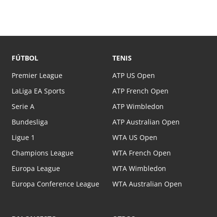
FÚTBOL
TENIS
Premier League
ATP US Open
LaLiga EA Sports
ATP French Open
Serie A
ATP Wimbledon
Bundesliga
ATP Australian Open
Ligue 1
WTA US Open
Champions League
WTA French Open
Europa League
WTA Wimbledon
Europa Conference League
WTA Australian Open