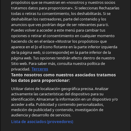
propósitos que se muestran en «nosotros y nuestros socios
EuroBasket
FAQ
tratamos datos para proporcionar». Si seleccionas Rechazarlas
todas o retiras tu consentimiento, los deshabilitarás. Si se
Eredivisie
Contacto
deshabilitan los rastreadores, parte del contenido y los
Esports
Impressum
anuncios que ves podrían dejar de ser relevantes para ti.
Puedes volver a acceder a este menú para cambiar tus
Darts Premier League
Configurar privacidad
opciones o retirar el consentimiento en cualquier momento
haciendo clic en el enlace «Mostrar los propósitos» que
Copa Libertadores
Bonos de apuestas
aparece en el [o el ícono flotante en la parte inferior izquierda
de la página web, si corresponde] en la parte inferior de la
Casas de apuestas
página web. Tus opciones tendrán efecto dentro de nuestro
Sitio web. Para saber más, consulta nuestra política de
privacidad.
Terceros
PARTNERS
Tanto nosotros como nuestros asociados tratamos
los datos para proporcionar:
SoccerVista
Utilizar datos de localización geográfica precisa. Analizar
Betexplorer
activamente las características del dispositivo para su
identificación. Almacenar la información en un dispositivo y/o
FCTables
acceder a ella. Publicidad y contenido personalizados,
medición de publicidad y contenido, investigación de
Tribalfootball
audiencia y desarrollo de servicios.
ScoreBar
Lista de asociados (proveedores)