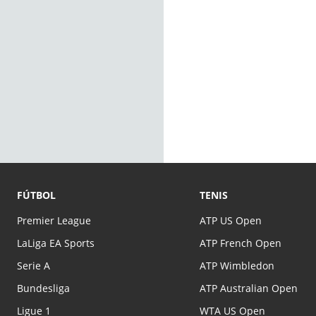
FÚTBOL
TENIS
Premier League
ATP US Open
LaLiga EA Sports
ATP French Open
Serie A
ATP Wimbledon
Bundesliga
ATP Australian Open
Ligue 1
WTA US Open