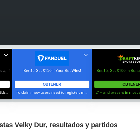
ts, if
Bet $5 Get $150 If Your Bet Wins!
Bet $5, Get $100 in Bonus
OBTENER
OBTENE
Gambling problem? Call 1-800-GAMBLER or 1-800-MY-RESET. 21+ only. Please Gamble Responsibly. See BetMGM.com for Terms. First Bet Offer for new customers only (if applicable). Subject to eligibility requirements. Bonus bets are non-withdrawable. In partnership with Kansas Crossing Casino and Hotel. Promotional offers not available in Mississippi, New York, Ontario, or Puerto Rico.
To claim, new users need to register, make a first-time deposit of $5 or more, and then simply place their first real-money wager on any FanDuel Sportsbook market (no odds limits) that is live on platform. All users will receive their $150 in Bonus Bets If Your Bet Wins within 72 hours of the bet settlement.
tas Velky Dur, resultados y partidos