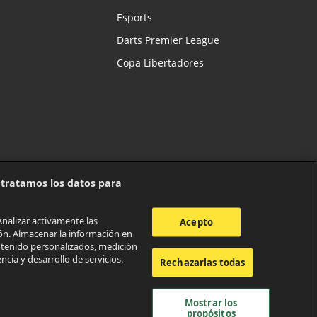
Esports
Darts Premier League
Copa Libertadores
tratamos los datos para
 Analizar activamente las
Acepto
ción. Almacenar la información en
ontenido personalizados, medición
cia y desarrollo de servicios.
Rechazarlas todas
Mostrar los
propósitos