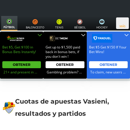
MÁS
FÚTBOL
BALONCESTO
TENIS
BÉISBOL
HOCKEY
Bet $5, Get $100 in
Get up to $1,500 paid
Bet $5 Get $150 If Your
Bonus Bets Instantly!
back in bonus bets, if
Bet Wins!
you don`t win !
OBTENER
OBTENER
OBTENER
21+ and present in most states. (18+ DC/KY/NH/PR/WY). Void in NH/OR/ONT/PR. Eligibility restrictions apply. On behalf of Boot Hill Casino (KS). Pass-thru of per wager tax may apply in IL. 1 per new DraftKings customer. $5+ first-time bet req. Max. $100 issued as non-withdrawable Bonus Bets that expire in 7 days (168 hours). Stake removed from payout. Terms: sportsbook.draftkings.com/promos. Ends 5/31/26 at 11:59 PM ET.
Gambling problem? Call 1-800-GAMBLER or 1-800-MY-RESET. 21+ only. Please Gamble Responsibly. See BetMGM.com for Terms. First Bet Offer for new customers only (if applicable). Subject to eligibility requirements. Bonus bets are non-withdrawable. In partnership with Kansas Crossing Casino and Hotel. Promotional offers not available in Mississippi, New York, Ontario, or Puerto Rico.
To claim, new users need to register, make a first-time deposit of $5 or more, and then simply place their first real-money wager on any FanDuel Sportsbook market (no odds limits) that is live on platform. All users will receive their $150 in Bonus Bets If Your Bet Wins within 72 hours of the bet settlement.
Cuotas de apuestas Vasieni,
resultados y partidos