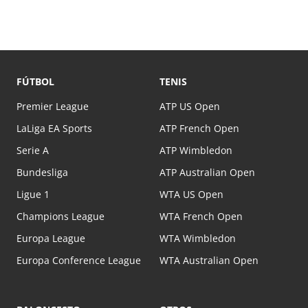
FÚTBOL
TENIS
Premier League
ATP US Open
LaLiga EA Sports
ATP French Open
Serie A
ATP Wimbledon
Bundesliga
ATP Australian Open
Ligue 1
WTA US Open
Champions League
WTA French Open
Europa League
WTA Wimbledon
Europa Conference League
WTA Australian Open