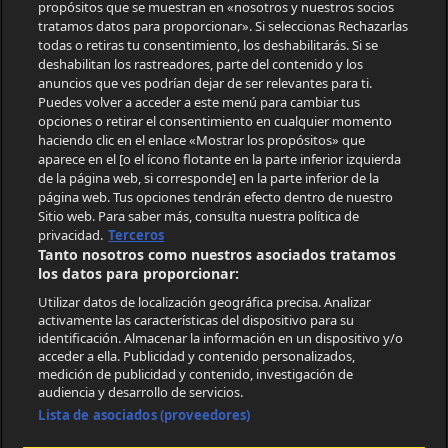
propósitos que se muestran en «nosotros y nuestros socios
EuroBasket
FAQ
tratamos datos para proporcionar». Si seleccionas Rechazarlas
todas o retiras tu consentimiento, los deshabilitarás. Si se
Eredivisie
Contacto
deshabilitan los rastreadores, parte del contenido y los
Esports
Impressum
anuncios que ves podrían dejar de ser relevantes para ti.
Puedes volver a acceder a este menú para cambiar tus
Darts Premier League
Configurar privacidad
opciones o retirar el consentimiento en cualquier momento
haciendo clic en el enlace «Mostrar los propósitos» que
Copa Libertadores
Bonos de apuestas
aparece en el [o el ícono flotante en la parte inferior izquierda
de la página web, si corresponde] en la parte inferior de la
Casas de apuestas
página web. Tus opciones tendrán efecto dentro de nuestro
Sitio web. Para saber más, consulta nuestra política de
privacidad.
Terceros
PARTNERS
Tanto nosotros como nuestros asociados tratamos
los datos para proporcionar:
SoccerVista
Utilizar datos de localización geográfica precisa. Analizar
Betexplorer
activamente las características del dispositivo para su
identificación. Almacenar la información en un dispositivo y/o
FCTables
acceder a ella. Publicidad y contenido personalizados,
medición de publicidad y contenido, investigación de
Tribalfootball
audiencia y desarrollo de servicios.
ScoreBar
Lista de asociados (proveedores)