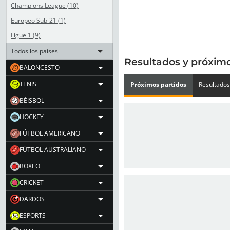
Champions League
(10)
Europeo Sub-21
(1)
Ligue 1
(9)
Todos los países
Resultados y próximo
BALONCESTO
TENIS
Próximos partidos
Resultados
BÉISBOL
HOCKEY
FÚTBOL AMERICANO
FÚTBOL AUSTRALIANO
BOXEO
CRICKET
DARDOS
ESPORTS