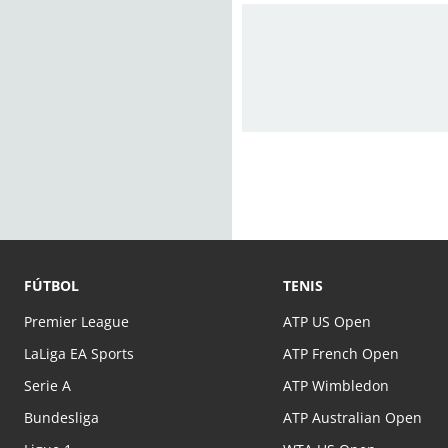
FÚTBOL
TENIS
Premier League
ATP US Open
LaLiga EA Sports
ATP French Open
Serie A
ATP Wimbledon
Bundesliga
ATP Australian Open