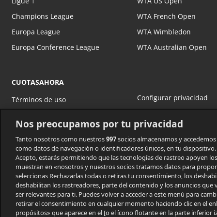
Ligue 1
WTA US Open
Champions League
WTA French Open
Europa League
WTA Wimbledon
Europa Conference League
WTA Australian Open
CUOTASAHORA
Configurar privacidad
Términos de uso
Bonos de apuestas
Política de privacidad
Nos preocupamos por tu privacidad
Casas de apuestas
GDPR
Tanto nosotros como nuestros
997
socios almacenamos y accedemos a
FAQ
como datos de navegación o identificadores únicos, en tu dispositivo. 
Acepto, estarás permitiendo que las tecnologías de rastreo apoyen lo
Contacto
muestran en «nosotros y nuestros socios tratamos datos para proporc
seleccionas Rechazarlas todas o retiras tu consentimiento, los deshabili
Impressum
deshabilitan los rastreadores, parte del contenido y los anuncios que 
ser relevantes para ti. Puedes volver a acceder a este menú para camb
retirar el consentimiento en cualquier momento haciendo clic en el en
Copyright © 2008-2026 CuotasAhora.com
propósitos» que aparece en el [o el ícono flotante en la parte inferior 