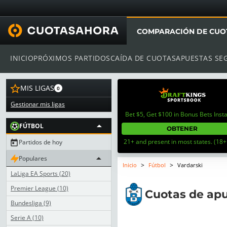
COMPARACIÓN DE CUO
INICIO
PRÓXIMOS PARTIDOS
CAÍDA DE CUOTAS
APUESTAS SE
MIS LIGAS
0
Gestionar mis ligas
Bet $5, Get $100 in Bonus Bets Insta
FÚTBOL
OBTENER
Partidos de hoy
Populares
>
>
Inicio
Fútbol
Vardarski
LaLiga EA Sports
(20)
Premier League
(10)
Cuotas de apu
Bundesliga
(9)
Serie A
(10)