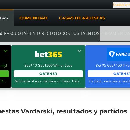
Cuotas ame
TAS
COMUNIDAD
CASAS DE APUESTAS
GURAS
CUOTAS EN DIRECTO
TODOS LOS EVENTOS
HERRAMIENTAS
ntly!
Bet $10 Get $200 Win or Lose
Bet $5 Get $150 If Yo
OBTENER
OBTENE
21+ and present in most states. (18+ DC/KY/NH/PR/WY). Void in NH/OR/ONT/PR. Eligibility restrictions apply. On behalf of Boot Hill Casino (KS). Pass-thru of per wager tax may apply in IL. 1 per new DraftKings customer. $5+ first-time bet req. Max. $100 issued as non-withdrawable Bonus Bets that expire in 7 days (168 hours). Stake removed from payout. Terms: sportsbook.draftkings.com/promos. Ends 5/31/26 at 11:59 PM ET.
No matter if your bet wins or loses. Deposit required. Paid in Bonus Bets. Bonus Bets wager excluded from returns. New customers only. Max. prize, game restrictions, time limits and T&Cs apply. 21+. Gambling Problem? Call 1-800-GAMBLER.
estas Vardarski, resultados y partidos