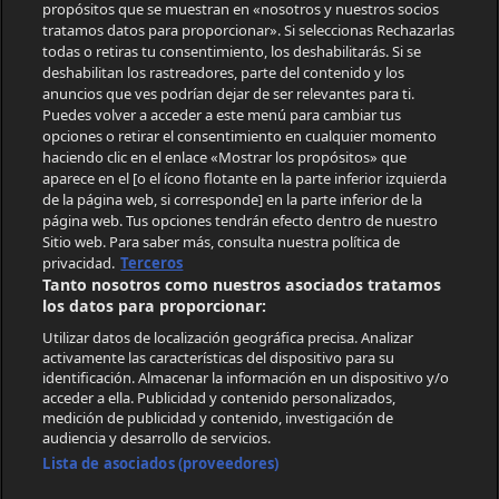
propósitos que se muestran en «nosotros y nuestros socios
EuroBasket
FAQ
tratamos datos para proporcionar». Si seleccionas Rechazarlas
todas o retiras tu consentimiento, los deshabilitarás. Si se
Eredivisie
Contacto
deshabilitan los rastreadores, parte del contenido y los
Esports
Impressum
anuncios que ves podrían dejar de ser relevantes para ti.
Puedes volver a acceder a este menú para cambiar tus
Darts Premier League
Configurar privacidad
opciones o retirar el consentimiento en cualquier momento
haciendo clic en el enlace «Mostrar los propósitos» que
Copa Libertadores
Bonos de apuestas
aparece en el [o el ícono flotante en la parte inferior izquierda
de la página web, si corresponde] en la parte inferior de la
Casas de apuestas
página web. Tus opciones tendrán efecto dentro de nuestro
Sitio web. Para saber más, consulta nuestra política de
privacidad.
Terceros
PARTNERS
Tanto nosotros como nuestros asociados tratamos
los datos para proporcionar:
SoccerVista
Utilizar datos de localización geográfica precisa. Analizar
Betexplorer
activamente las características del dispositivo para su
identificación. Almacenar la información en un dispositivo y/o
FCTables
acceder a ella. Publicidad y contenido personalizados,
medición de publicidad y contenido, investigación de
Tribalfootball
audiencia y desarrollo de servicios.
ScoreBar
Lista de asociados (proveedores)