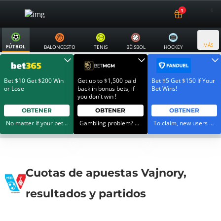
0
1
MÁS
FÚTBOL
BALONCESTO
TENIS
BÉISBOL
HOCKEY
Bet $10 Get $200 Win
Get up to $1,500 paid
Bet $5 Get $150 If Your
or Lose
back in bonus bets, if
Bet Wins!
you don`t win !
OBTENER
OBTENER
OBTENER
No matter if your bet wins or loses. Deposit required. Paid in Bonus Bets. Bonus Bets wager excluded from returns. New customers only. Max. prize, game restrictions, time limits and T&Cs apply. 21+. Gambling Problem? Call 1-800-GAMBLER.
Gambling problem? Call 1-800-GAMBLER or 1-800-MY-RESET. 21+ only. Please Gamble Responsibly. See BetMGM.com for Terms. First Bet Offer for new customers only (if applicable). Subject to eligibility requirements. Bonus bets are non-withdrawable. In partnership with Kansas Crossing Casino and Hotel. Promotional offers not available in Mississippi, New York, Ontario, or Puerto Rico.
To claim, new users need to register, make a first-time deposit of $5 or more, and then simply place their first real-money wager on any FanDuel Sportsbook market (no odds limits) that is live on platform. All users will receive their $150 in Bonus Bets If Your Bet Wins within 72 hours of the bet settlement.
Cuotas de apuestas Vajnory,
resultados y partidos