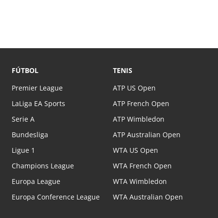
FÚTBOL
TENIS
Premier League
ATP US Open
LaLiga EA Sports
ATP French Open
Serie A
ATP Wimbledon
Bundesliga
ATP Australian Open
Ligue 1
WTA US Open
Champions League
WTA French Open
Europa League
WTA Wimbledon
Europa Conference League
WTA Australian Open