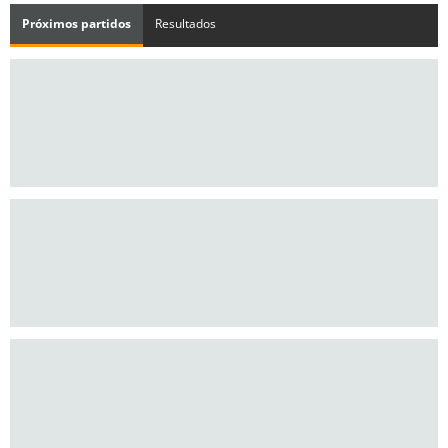
Próximos partidos
Resultados