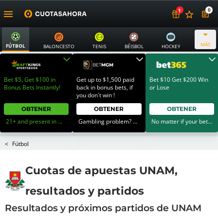
0
1
MÁS
FÚTBOL
BALONCESTO
TENIS
BÉISBOL
HOCKEY
Bet $5, Get $100 in
Get up to $1,500 paid
Bet $10 Get $200 Win
Bonus Bets Instantly!
back in bonus bets, if
or Lose
you don`t win !
OBTENER
OBTENER
OBTENER
21+ and present in most states. (18+ DC/KY/NH/PR/WY). Void in NH/OR/ONT/PR. Eligibility restrictions apply. On behalf of Boot Hill Casino (KS). Pass-thru of per wager tax may apply in IL. 1 per new DraftKings customer. $5+ first-time bet req. Max. $100 issued as non-withdrawable Bonus Bets that expire in 7 days (168 hours). Stake removed from payout. Terms: sportsbook.draftkings.com/promos. Ends 5/31/26 at 11:59 PM ET.
Gambling problem? Call 1-800-GAMBLER or 1-800-MY-RESET. 21+ only. Please Gamble Responsibly. See BetMGM.com for Terms. First Bet Offer for new customers only (if applicable). Subject to eligibility requirements. Bonus bets are non-withdrawable. In partnership with Kansas Crossing Casino and Hotel. Promotional offers not available in Mississippi, New York, Ontario, or Puerto Rico.
No matter if your bet wins or loses. Deposit required. Paid in Bonus Bets. Bonus Bets wager excluded from returns. New customers only. Max. prize, game restrictions, time limits and T&Cs apply. 21+. Gambling Problem? Call 1-800-GAMBLER.
<
Fútbol
Cuotas de apuestas UNAM,
resultados y partidos
Resultados y próximos partidos de UNAM