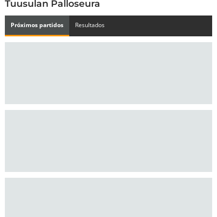
Tuusulan Palloseura
Próximos partidos
Resultados