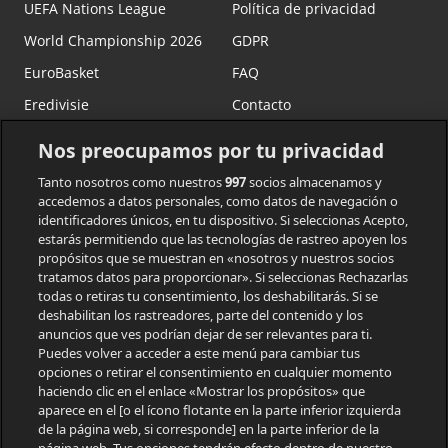
UEFA Nations League
Política de privacidad
World Championship 2026
GDPR
EuroBasket
FAQ
Eredivisie
Contacto
Esports
Impressum
Nos preocupamos por tu privacidad
Darts Premier League
Configurar privacidad
Tanto nosotros como nuestros
997
socios almacenamos y
Copa Libertadores
Bonos de apuestas
accedemos a datos personales, como datos de navegación o
identificadores únicos, en tu dispositivo. Si seleccionas Acepto,
Casas de apuestas
estarás permitiendo que las tecnologías de rastreo apoyen los
propósitos que se muestran en «nosotros y nuestros socios
tratamos datos para proporcionar». Si seleccionas Rechazarlas
todas o retiras tu consentimiento, los deshabilitarás. Si se
PARTNERS
deshabilitan los rastreadores, parte del contenido y los
anuncios que ves podrían dejar de ser relevantes para ti.
SoccerVista
Puedes volver a acceder a este menú para cambiar tus
Betexplorer
opciones o retirar el consentimiento en cualquier momento
haciendo clic en el enlace «Mostrar los propósitos» que
FCTables
aparece en el [o el ícono flotante en la parte inferior izquierda
de la página web, si corresponde] en la parte inferior de la
Tribalfootball