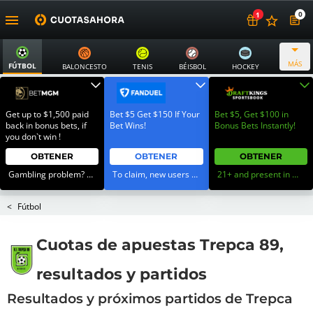
0
1
MÁS
FÚTBOL
BALONCESTO
TENIS
BÉISBOL
HOCKEY
Get up to $1,500 paid
Bet $5 Get $150 If Your
Bet $5, Get $100 in
back in bonus bets, if
Bet Wins!
Bonus Bets Instantly!
you don`t win !
OBTENER
OBTENER
OBTENER
Gambling problem? Call 1-800-GAMBLER or 1-800-MY-RESET. 21+ only. Please Gamble Responsibly. See BetMGM.com for Terms. First Bet Offer for new customers only (if applicable). Subject to eligibility requirements. Bonus bets are non-withdrawable. In partnership with Kansas Crossing Casino and Hotel. Promotional offers not available in Mississippi, New York, Ontario, or Puerto Rico.
To claim, new users need to register, make a first-time deposit of $5 or more, and then simply place their first real-money wager on any FanDuel Sportsbook market (no odds limits) that is live on platform. All users will receive their $150 in Bonus Bets If Your Bet Wins within 72 hours of the bet settlement.
21+ and present in most states. (18+ DC/KY/NH/PR/WY). Void in NH/OR/ONT/PR. Eligibility restrictions apply. On behalf of Boot Hill Casino (KS). Pass-thru of per wager tax may apply in IL. 1 per new DraftKings customer. $5+ first-time bet req. Max. $100 issued as non-withdrawable Bonus Bets that expire in 7 days (168 hours). Stake removed from payout. Terms: sportsbook.draftkings.com/promos. Ends 5/31/26 at 11:59 PM ET.
<
Fútbol
Cuotas de apuestas Trepca 89,
resultados y partidos
Resultados y próximos partidos de Trepca