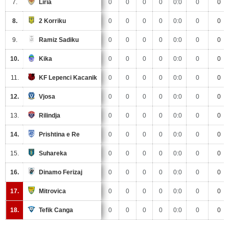
Liria
7.
0
0
0
0
0:0
0
0
2 Korriku
8.
0
0
0
0
0:0
0
0
Ramiz Sadiku
9.
0
0
0
0
0:0
0
0
Kika
10.
0
0
0
0
0:0
0
0
KF Lepenci Kacanik
11.
0
0
0
0
0:0
0
0
Vjosa
12.
0
0
0
0
0:0
0
0
Rilindja
13.
0
0
0
0
0:0
0
0
Prishtina e Re
14.
0
0
0
0
0:0
0
0
Suhareka
15.
0
0
0
0
0:0
0
0
Dinamo Ferizaj
16.
0
0
0
0
0:0
0
0
Mitrovica
17.
0
0
0
0
0:0
0
0
Tefik Canga
18.
0
0
0
0
0:0
0
0