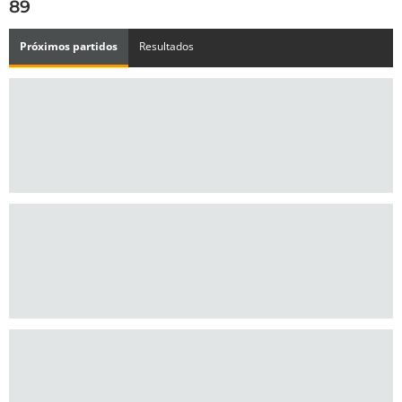
89
Próximos partidos
Resultados