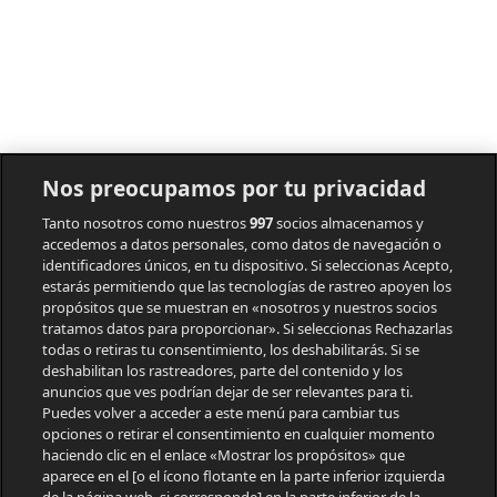
Nos preocupamos por tu privacidad
Tanto nosotros como nuestros
997
socios almacenamos y
accedemos a datos personales, como datos de navegación o
identificadores únicos, en tu dispositivo. Si seleccionas Acepto,
estarás permitiendo que las tecnologías de rastreo apoyen los
propósitos que se muestran en «nosotros y nuestros socios
tratamos datos para proporcionar». Si seleccionas Rechazarlas
todas o retiras tu consentimiento, los deshabilitarás. Si se
deshabilitan los rastreadores, parte del contenido y los
anuncios que ves podrían dejar de ser relevantes para ti.
Puedes volver a acceder a este menú para cambiar tus
opciones o retirar el consentimiento en cualquier momento
haciendo clic en el enlace «Mostrar los propósitos» que
aparece en el [o el ícono flotante en la parte inferior izquierda