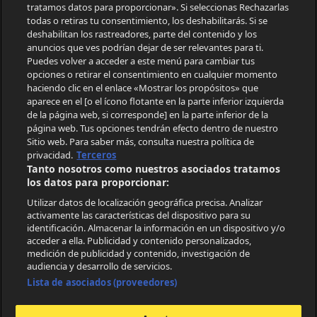
EuroBasket
FAQ
tratamos datos para proporcionar». Si seleccionas Rechazarlas
todas o retiras tu consentimiento, los deshabilitarás. Si se
Eredivisie
Contacto
deshabilitan los rastreadores, parte del contenido y los
Esports
Impressum
anuncios que ves podrían dejar de ser relevantes para ti.
Puedes volver a acceder a este menú para cambiar tus
Darts Premier League
Configurar privacidad
opciones o retirar el consentimiento en cualquier momento
haciendo clic en el enlace «Mostrar los propósitos» que
Copa Libertadores
Bonos de apuestas
aparece en el [o el ícono flotante en la parte inferior izquierda
de la página web, si corresponde] en la parte inferior de la
Casas de apuestas
página web. Tus opciones tendrán efecto dentro de nuestro
Sitio web. Para saber más, consulta nuestra política de
privacidad.
Terceros
PARTNERS
Tanto nosotros como nuestros asociados tratamos
los datos para proporcionar:
SoccerVista
Utilizar datos de localización geográfica precisa. Analizar
Betexplorer
activamente las características del dispositivo para su
identificación. Almacenar la información en un dispositivo y/o
FCTables
acceder a ella. Publicidad y contenido personalizados,
medición de publicidad y contenido, investigación de
Tribalfootball
audiencia y desarrollo de servicios.
ScoreBar
Lista de asociados (proveedores)