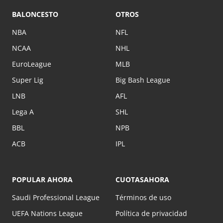
BALONCESTO
OTROS
NBA
NFL
NCAA
NHL
EuroLeague
MLB
Super Lig
Big Bash League
LNB
AFL
Lega A
SHL
BBL
NPB
ACB
IPL
POPULAR AHORA
CUOTASAHORA
Saudi Professional League
Términos de uso
UEFA Nations League
Política de privacidad