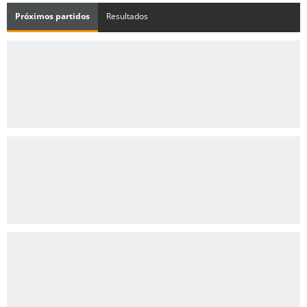
Próximos partidos
Resultados