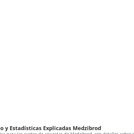
o y Estadísticas Explicadas
Medzibrod
tiva para las cuotas de apuestas de Medzibrod, con detalles sobre 