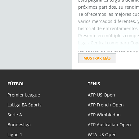
próximos partidos, su rendim
Te ofrecemos las mejores cu
varios mercados diferentes, 
historial de enfrentamientos 
Presente en múltiples compe
Liga - Central como para C
las cuotas de las casas de ap
MOSTRAR MÁS
FÚTBOL
TENIS
Premier League
ATP US Open
LaLiga EA Sports
ATP French Open
Serie A
ATP Wimbledon
Bundesliga
ATP Australian Open
Ligue 1
WTA US Open