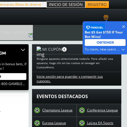
INICIO DE SESIÓN
REGISTRO
ricanas (línea de dinero)
Bet $5 Get $150 If Your
 PARA APOSTAR
Bet Wins!
OBTENER
MI CUPÓN
To claim, new users need to register, make a first-time deposit of $5 or more, and then simply place their first real-money wager on any FanDuel Sportsbook market (no odds limits) that is live on platform. All users will receive their $150 in Bonus Bets If Your Bet Wins within 72 hours of the bet settlement.
0
Ninguna apuesta seleccionada todavía. Para añadir una
apuesta, haga clic en las cuotas al navegar en
 in bonus bets, if
CuotasAhora.
n !
Inicie sesión para guardar y compartir sus
R
cupones.
Gambling problem? Call 1-800-GAMBLER or 1-800-MY-RESET. 21+ only. Please Gamble Responsibly. See BetMGM.com for Terms. First Bet Offer for new customers only (if applicable). Subject to eligibility requirements. Bonus bets are non-withdrawable. In partnership with Kansas Crossing Casino and Hotel. Promotional offers not available in Mississippi, New York, Ontario, or Puerto Rico.
EVENTOS DESTACADOS
Champions League
Conference League
y
Europa League
LaLiga EA Sports