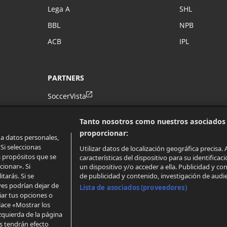
Lega A
SHL
BBL
NPB
ACB
IPL
PARTNERS
SoccerVista
Betexplorer
Tanto nosotros como nuestros asociados 
FCTables
proporcionar:
 datos personales,
Tribalfootball
Si seleccionas
Utilizar datos de localización geográfica precisa.
s propósitos que se
características del dispositivo para su identifica
ScoreBar
ionar». Si
un dispositivo y/o acceder a ella. Publicidad y c
tarás. Si se
de publicidad y contenido, investigación de audien
ves podrían dejar de
Lista de asociados (proveedores)
iar tus opciones o
lace «Mostrar los
izquierda de la página
es tendrán efecto