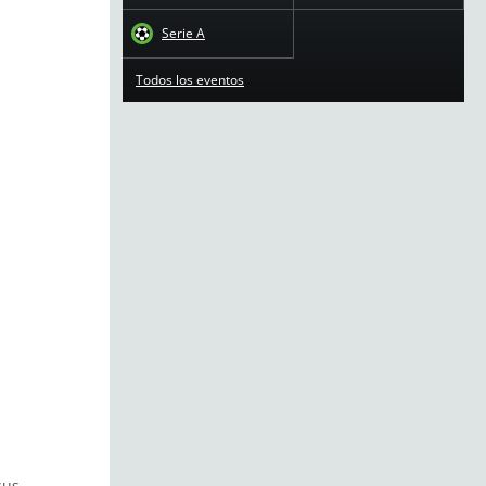
Serie A
Todos los eventos
sus