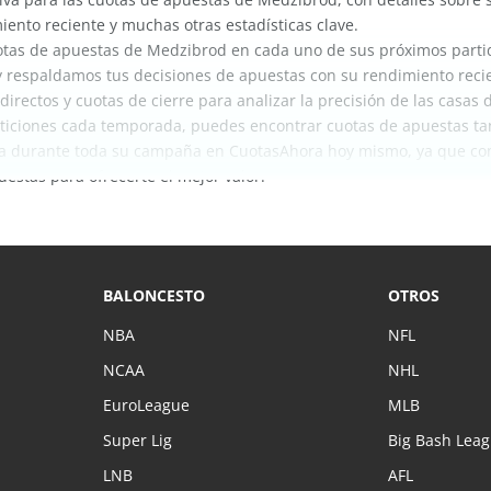
iento reciente y muchas otras estadísticas clave.
otas de apuestas de Medzibrod en cada uno de sus próximos parti
y respaldamos tus decisiones de apuestas con su rendimiento reci
directos y cuotas de cierre para analizar la precisión de las casas 
ticiones cada temporada, puedes encontrar cuotas de apuestas tan
opa durante toda su campaña en CuotasAhora hoy mismo, ya que 
uestas para ofrecerte el mejor valor.
BALONCESTO
OTROS
NBA
NFL
NCAA
NHL
EuroLeague
MLB
Super Lig
Big Bash Lea
LNB
AFL