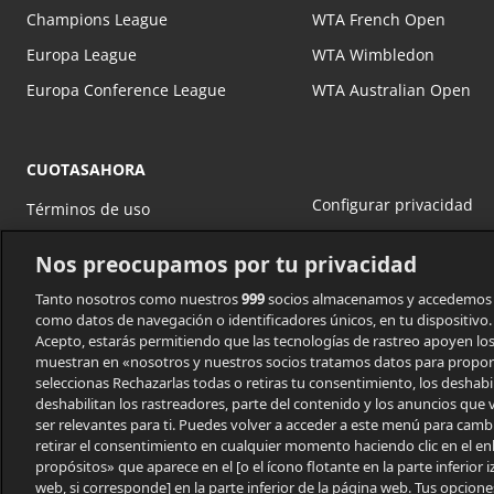
Champions League
WTA French Open
Europa League
WTA Wimbledon
Europa Conference League
WTA Australian Open
CUOTASAHORA
Configurar privacidad
Términos de uso
Bonos de apuestas
Política de privacidad
Nos preocupamos por tu privacidad
Casas de apuestas
GDPR
Tanto nosotros como nuestros
999
socios almacenamos y accedemos a
FAQ
como datos de navegación o identificadores únicos, en tu dispositivo. 
Acepto, estarás permitiendo que las tecnologías de rastreo apoyen lo
Contacto
muestran en «nosotros y nuestros socios tratamos datos para proporc
seleccionas Rechazarlas todas o retiras tu consentimiento, los deshabili
Impressum
deshabilitan los rastreadores, parte del contenido y los anuncios que 
ser relevantes para ti. Puedes volver a acceder a este menú para camb
retirar el consentimiento en cualquier momento haciendo clic en el en
Copyright © 2008-2026 CuotasAhora.com
propósitos» que aparece en el [o el ícono flotante en la parte inferior 
web, si corresponde] en la parte inferior de la página web. Tus opcion