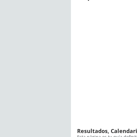
Resultados, Calendari
Esta página es tu guía defini