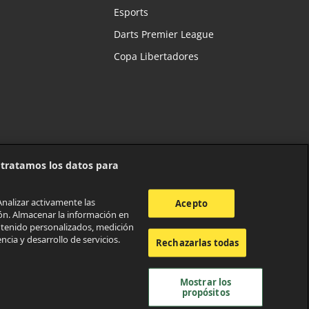
Esports
Darts Premier League
Copa Libertadores
tratamos los datos para
 Analizar activamente las
Acepto
ción. Almacenar la información en
ontenido personalizados, medición
cia y desarrollo de servicios.
Rechazarlas todas
Mostrar los
propósitos