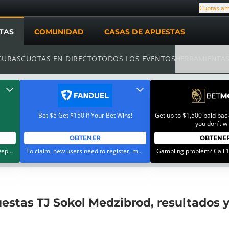
Cuotas ame
TAS
COMUNIDAD
CASAS DE APUESTAS
GURAS
CUOTAS EN DIRECTO
TODOS LOS EVENTOS
HERRAMIENTAS
Bet $5 Get $150 If Your Bet Wins!
Get up to $1,500 paid back
you don`t wi
OBTENER
OBTENE
No matter if your bet wins or loses. Deposit required. Paid in Bonus Bets. Bonus Bets wager excluded from returns. New customers only. Max. prize, game restrictions, time limits and T&Cs apply. 21+. Gambling Problem? Call 1-800-GAMBLER.
To claim, new users need to register, make a first-time deposit of $5 or more, and then simply place their first real-money wager on any FanDuel Sportsbook market (no odds limits) that is live on platform. All users will receive their $150 in Bonus Bets If Your Bet Wins within 72 hours of the bet settlement.
estas TJ Sokol Medzibrod, resultados 