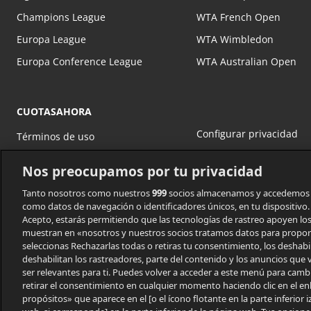
Champions League
WTA French Open
Europa League
WTA Wimbledon
Europa Conference League
WTA Australian Open
CUOTASAHORA
Configurar privacidad
Términos de uso
Bonos de apuestas
Política de privacidad
Nos preocupamos por tu privacidad
Casas de apuestas
GDPR
Tanto nosotros como nuestros
999
socios almacenamos y accedemos a
FAQ
como datos de navegación o identificadores únicos, en tu dispositivo. 
Acepto, estarás permitiendo que las tecnologías de rastreo apoyen lo
Contacto
muestran en «nosotros y nuestros socios tratamos datos para proporc
seleccionas Rechazarlas todas o retiras tu consentimiento, los deshabili
Impressum
deshabilitan los rastreadores, parte del contenido y los anuncios que 
ser relevantes para ti. Puedes volver a acceder a este menú para camb
retirar el consentimiento en cualquier momento haciendo clic en el en
Copyright © 2008-2026 CuotasAhora.com
propósitos» que aparece en el [o el ícono flotante en la parte inferior 