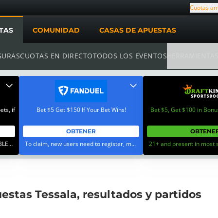
Cuotas ame
TAS
COMUNIDAD
CASAS DE APUESTAS
GURAS
CUOTAS EN DIRECTO
TODOS LOS EVENTOS
HERRAMIENTAS
ts, if
Bet $5 Get $150 If Your Bet Wins!
Bet $5, Get $100 in Bonus
OBTENER
OBTENE
Gambling problem? Call 1-800-GAMBLER or 1-800-MY-RESET. 21+ only. Please Gamble Responsibly. See BetMGM.com for Terms. First Bet Offer for new customers only (if applicable). Subject to eligibility requirements. Bonus bets are non-withdrawable. In partnership with Kansas Crossing Casino and Hotel. Promotional offers not available in Mississippi, New York, Ontario, or Puerto Rico.
To claim, new users need to register, make a first-time deposit of $5 or more, and then simply place their first real-money wager on any FanDuel Sportsbook market (no odds limits) that is live on platform. All users will receive their $150 in Bonus Bets If Your Bet Wins within 72 hours of the bet settlement.
estas Tessala, resultados y partidos